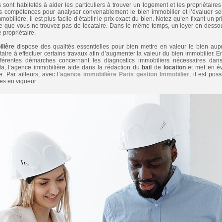
sont habiletés à aider les particuliers à trouver un logement et les propriétaires
es compétences pour analyser convenablement le bien immobilier et l’évaluer selo
bilière, il est plus facile d’établir le prix exact du bien. Notez qu’en fixant un p
able que vous ne trouvez pas de locataire. Dans le même temps, un loyer en desso
 propriétaire.
lière
dispose des qualités essentielles pour bien mettre en valeur le bien aupr
iétaire à effectuer certains travaux afin d’augmenter la valeur du bien immobilier. 
ifférentes démarches concernant les diagnostics immobiliers nécessaires dan
la, l’agence immobilière aide dans la rédaction du
bail
de
location
et met en év
e. Par ailleurs, avec l’
agence immobilière Paris gestion Immobilier
, il est po
ses en vigueur.