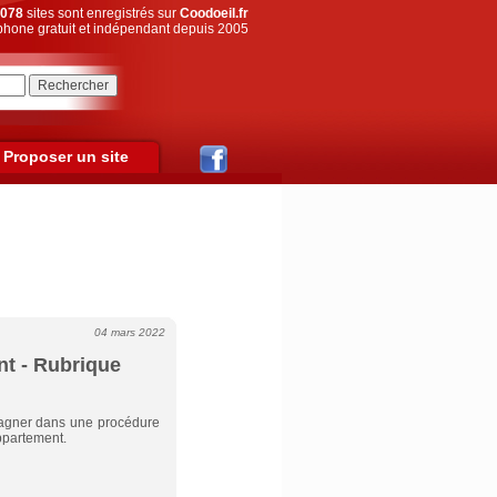
078
sites sont enregistrés sur
Coodoeil.fr
hone gratuit et indépendant depuis 2005
Proposer un site
04 mars 2022
nt - Rubrique
mpagner dans une procédure
ppartement.