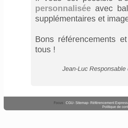
personnalisée
avec bali
supplémentaires et image d
Bons référencements et
tous !
Jean-Luc Responsable d
Focus :
CGU
-
Sitemap
-
Référencement Express
Politique de conf