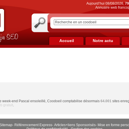
Aujourd’hui 08/08/2026,
79
Annuaire web francop
on jus SEO
Accueil
Notre actu
 ce week-end Pascal ensoleillé, Coodoeil comptabilise désormais
64.001
sites enreg
 gratuit
.
Sitemap
-
Référencement Express
-
Articles+liens Sponsorisés
-
Mise en forme pers