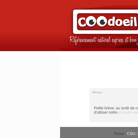
Référencement naturel express et b
Retour
Petite brève, au sortir de
d'utiliser notre
annuaire web
Focus :
CGU
-