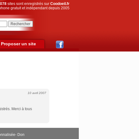
078
sites sont enregistrés sur
Coodoeil.fr
hone gratuit et indépendant depuis 2005
Proposer un site
10 avril 2007
istrés. Merci à tous
onnalisée
-
Don