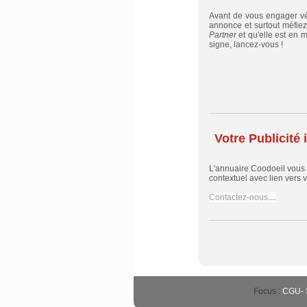
Avant de vous engager vér
annonce et surtout méfiez
Partner
et qu'elle est en 
signe, lancez-vous !
Votre Publicité i
L'annuaire Coodoeil vous
contextuel avec lien vers vo
Contactez-nous
....
Focus :
CGU
-