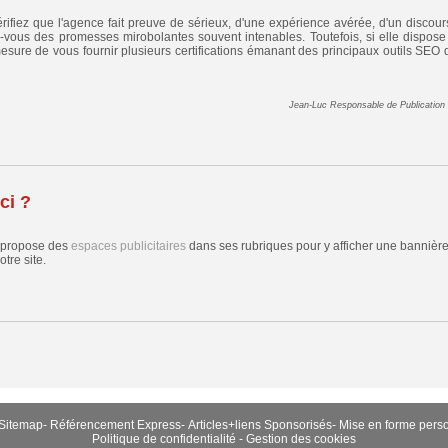
ifiez que l'agence fait preuve de sérieux, d'une expérience avérée, d'un discour
-vous des promesses mirobolantes souvent intenables. Toutefois, si elle dispose
mesure de vous fournir plusieurs certifications émanant des principaux outils SEO 
Jean-Luc Responsable de Publication
ci ?
 propose des
espaces publicitaires
dans ses rubriques pour y afficher une bannière,
tre site.
Sitemap
-
Référencement Express
-
Articles+liens Sponsorisés
-
Mise en forme pers
Politique de confidentialité
-
Gestion des cookies