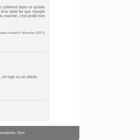
s cohérent dans ce qu'elle
 d'un label tel que
Google
du marché, c'est plutôt bon
 www.coodoeil.fr décembre 2022 ©
 un logo ou un article
onnalisée
-
Don