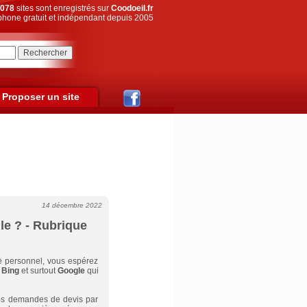
078
sites sont enregistrés sur
Coodoeil.fr
hone gratuit et indépendant depuis 2005
Proposer un site
14 décembre 2022
le ? - Rubrique
te personnel, vous espérez
,
Bing
et surtout
Google
qui
u vos demandes de devis par