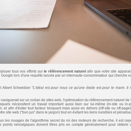
éployer tous vos efforts sur
le référencement naturel
afin que votre site appara
 Google lors d'une requête lancée par un internaute-consommateur qui cherche vo
t Albert Schweitzer "
L'idéal est pour nous ce qu'une étoile est pour le marin. Il n
qui naviguerait sur un océan de sites web, l'optimisation du référencement naturel de 
lesquels nécessitent un travail important aussi bien sur lui-même (in-site ou i
l, et afin d'éviter tout facteur bloquant mais aussi en dehors (off-site ou off-pag
tre site web ("bon jus" dans le jargon) tout en évitant les liens nuisibles et pénalisan
us les rouages de l'algorithme secret du roi des moteurs de recherche, il est c
 points névralgiques doivent êtres pris en compte généralement pour obtenir un 