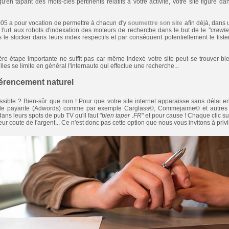
qu'en tapant des mots-clés pertinents relatifs à votre activité, votre site figure 
05 a pour vocation de permettre à chacun d'y
soumettre son site
afin déjà, dans 
e l'url aux robots d'indexation des moteurs de recherche dans le but de le "
crawle
 le stocker dans leurs index respectifs et par conséquent potentiellement le liste
re étape importante ne suffit pas car même indexé votre site peut se trouver bie
es se limite en général l'internaute qui effectue une recherche...
férencement naturel
sible ? Bien-sûr que non ! Pour que votre site internet apparaisse sans délai 
rmule payante (Adwords) comme par exemple Carglass©, Commejaime© et autres 
dans leurs spots de pub TV qu'il faut "
bien taper .FR
" et pour cause ! Chaque clic su
r coute de l'argent... Ce n'est donc pas cette option que nous vous invitons à privi