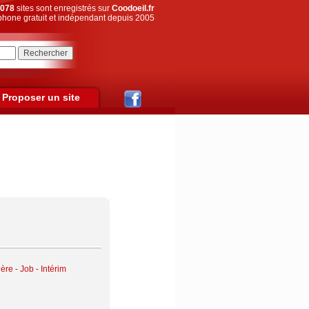
078
sites sont enregistrés sur
Coodoeil.fr
hone gratuit et indépendant depuis 2005
Proposer un site
ère - Job - Intérim