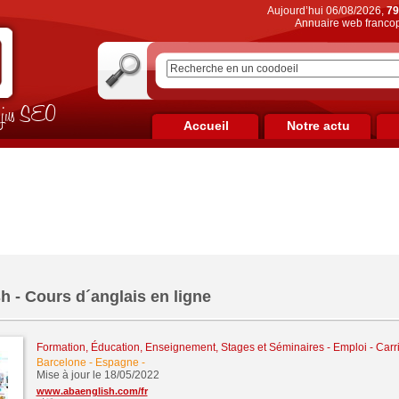
Aujourd’hui 06/08/2026,
79
Annuaire web francop
on jus SEO
Accueil
Notre actu
 - Cours d´anglais en ligne
Formation, Éducation, Enseignement, Stages et Séminaires
-
Emploi - Carri
Barcelone - Espagne
-
Mise à jour le 18/05/2022
www.abaenglish.com/fr