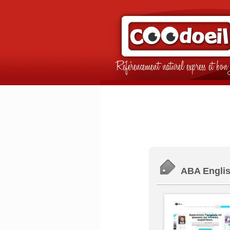
Référencement naturel express et b
ABA English