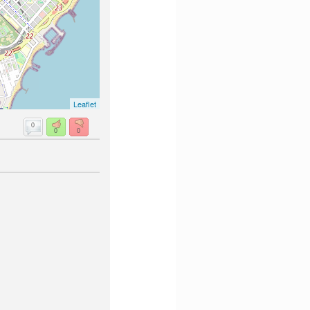
Leaflet
0
0
0