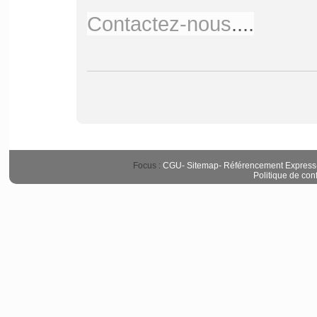
Contactez-nous
....
Focus :
CGU
-
Sitemap
-
Référencement Express
Politique de conf