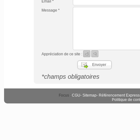
Email *
Message *
Appréciation de ce site :
*champs obligatoires
Focus :
CGU
-
Sitemap
-
Référencement Express
Politique de conf