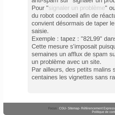
anti-spam sur "signaler un prob
Pour "
signaler un problème
" o
du robot coodoeil afin de réactua
convient désormais de taper 
saisie.
Exemple :
tapez : "82L99" dan
Cette mesure s'imposait puisq
semaines un afflux de spam sur
un problème avec un site.
Par ailleurs, des petits malins
centaines les vignettes sans 
Focus :
CGU
-
Sitemap
-
Référencement Express
Politique de conf