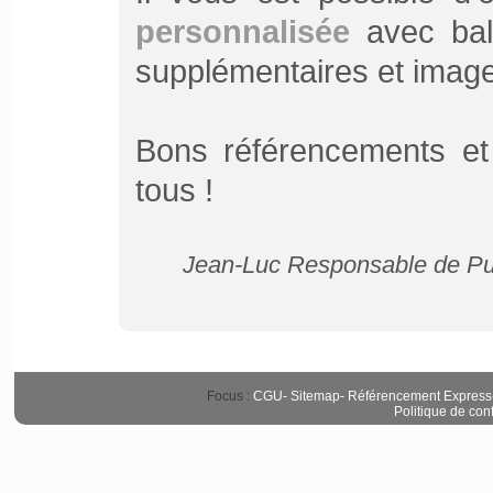
personnalisée
avec bali
supplémentaires et image d
Bons référencements et
tous !
Jean-Luc Responsable de Pu
Focus :
CGU
-
Sitemap
-
Référencement Express
Politique de conf