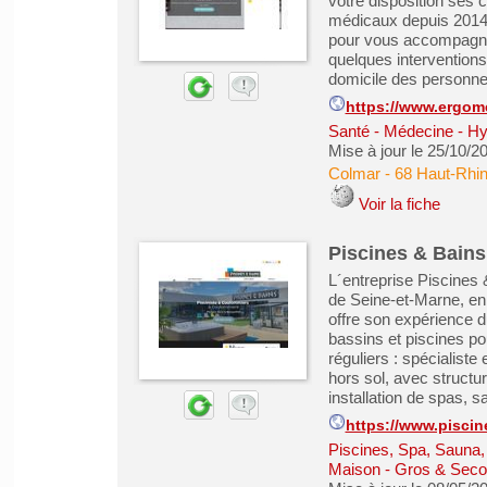
votre disposition ses
médicaux depuis 2014,
pour vous accompagne
quelques interventions
domicile des personnes
https://www.ergom
Santé - Médecine - Hy
Mise à jour le 25/10/2
Colmar
-
68 Haut-Rhi
Voir la fiche
Piscines & Bains
L´entreprise Piscines
de Seine-et-Marne, en 
offre son expérience d
bassins et piscines p
réguliers : spécialist
hors sol, avec structur
installation de spas, s
https://www.piscin
Piscines, Spa, Sauna
Maison - Gros & Sec