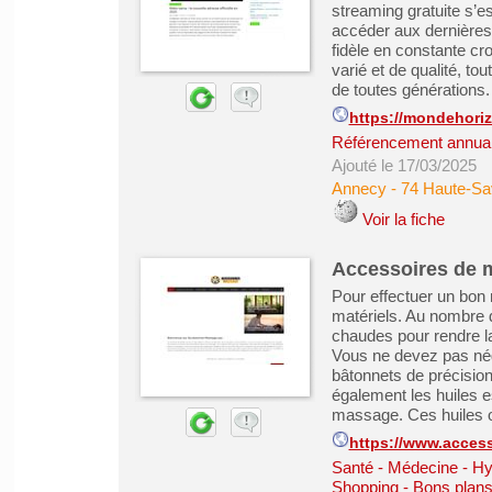
streaming gratuite s’
accéder aux dernière
fidèle en constante c
varié et de qualité, t
de toutes générations. 
https://mondehoriz
Référencement annuair
Ajouté le 17/03/2025
Annecy
-
74 Haute-Sa
Voir la fiche
Accessoires de 
Pour effectuer un bon
matériels. Au nombre d
chaudes pour rendre la
Vous ne devez pas négl
bâtonnets de précision
également les huiles e
massage. Ces huiles on
https://www.acces
Santé - Médecine - Hy
Shopping - Bons plan