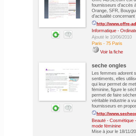
fournisseurs d’accès à
Orange, SFR, Bouygues,
d’actualité concernant
http://www.offre-a
Informatique - Ordinat
Ajouté le 10/06/2010
Paris
-
75 Paris
Voir la fiche
seche ongles
Les femmes adorent se
sentiments, elles util
qui leur permet de met
féminine, figure le sè
permet de faire sécher
véritable industrie a v
fournisseurs en propose
http://www.secheon
Beauté - Cosmétique -
mode féminine
Mise à jour le 18/11/2