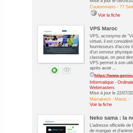
Mise à jour le 08/05/2
Coulommiers
-
77 Sei
Voir la fiche
VPS Maroc
VPS, acronyme de "Virt
virtuel, il est consid
fournisseurs d’accès In
d’un serveur physique 
classique, on peut dire
VPS permet à son utili
après avoir ...
https://www.genio
Informatique - Ordinat
Webmasters
Mise à jour le 22/07/2
Marrakech - Maroc
-
Voir la fiche
Neko sama : la no
L’adresse officielle d
de mangas et d’animé.