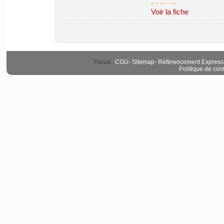
- - - - -
-
Voir la fiche
Focus :
CGU
-
Sitemap
-
Référencement Express
Politique de conf