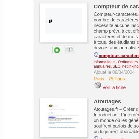
Compteur de cara
Compteur-caracteres.c
nombre de caractères et
nécessite aucune inscrip
champ prévu à cet effe
caractères et de mots
à tous, des étudiants 
devoirs aux journalistes
compteur-caracter
Informatique - Ordinateurs
annuaires, SEO, netlinking
Ajouté le 08/04/2024
Paris
-
75 Paris
Voir la fiche
Atoutages
Atoutages.fr – Créer d
Introduction : L’inter
un monde où les génér
souffrent parfois de so
un logement abordable, 