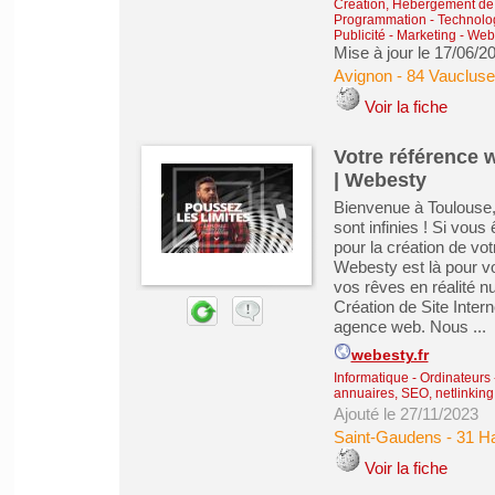
Création, Hébergement de s
Programmation - Technolog
Publicité - Marketing - We
Mise à jour le 17/06/2
Avignon
-
84 Vaucluse
Voir la fiche
Votre référence 
| Webesty
Bienvenue à Toulouse, 
sont infinies ! Si vou
pour la création de vot
Webesty est là pour vo
vos rêves en réalité 
Création de Site Inter
agence web. Nous ...
webesty.fr
Informatique - Ordinateurs
annuaires, SEO, netlinking
Ajouté le 27/11/2023
Saint-Gaudens
-
31 H
Voir la fiche