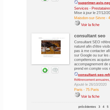
supprimer-avis-nega
Services - Prestataire
Mise à jour le 27/12/2
Maisdon-sur-Sèvre
-
4
Voir la fiche
consultant seo
Consultant SEO référ
naturel afin d'être vis
pas à me contacter afi
sur Google ou sur les
compétences acquises 
accompagnement de qua
prend en compte vos r
consultant-seo-ref
Référencement annuaires, 
Ajouté le 26/10/2020
Paris
-
75 Paris
Voir la fiche
précédentes
3
4
5