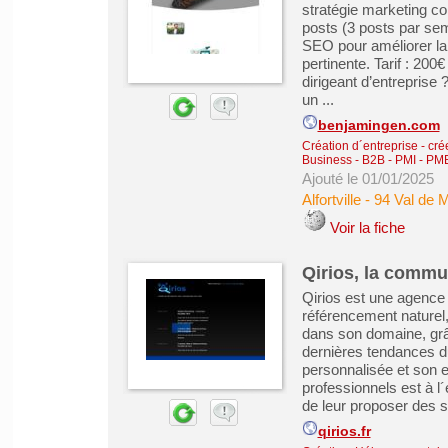
stratégie marketing com
posts (3 posts par se
SEO pour améliorer la 
pertinente. Tarif : 200
dirigeant d’entreprise 
un ...
benjamingen.com
Création d´entreprise - cré
Business - B2B - PMI - PM
Ajouté le 01/01/2025
Alfortville
-
94 Val de 
Voir la fiche
Qirios, la commun
Qirios est une agence w
référencement naturel,
dans son domaine, grâ
dernières tendances d
personnalisée et son 
professionnels est à l´
de leur proposer des so
qirios.fr