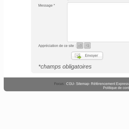
Message *
Appréciation de ce site :
*champs obligatoires
Focus :
CGU
-
Sitemap
-
Référencement Express
Politique de conf