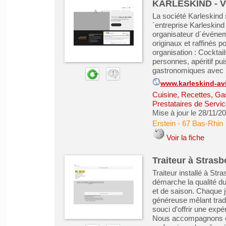
KARLESKIND - Vot
La société Karleskind 
´entreprise Karleskin
organisateur d´événem
originaux et raffinés p
organisation : Cocktail
personnes, apéritif pui
gastronomiques avec p
www.karleskind-avi
Cuisine, Recettes, Ga
Prestataires de Servic
Mise à jour le 28/11/2
Erstein
-
67 Bas-Rhin
Voir la fiche
Traiteur à Strasb
Traiteur installé à St
démarche la qualité du 
et de saison. Chaque j
généreuse mêlant tradit
souci d’offrir une exp
Nous accompagnons ent