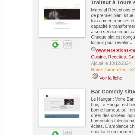
Traiteur à Tours 
Marceul Réceptions est
de premier plan, situé
fois aux entreprises e
capacité à transform
à son service impeccab
Chaque plat est conçu 
locaux pour révéler ...
www.receptions-ma
Cuisine, Recettes, Ga
Ajouté le 10/12/2024
Notre-Dame-d'Oé
-
37
Voir la fiche
Bar Comedy situé
Le Hangar : Votre Ba
Loir, Le Hangar est bie
bonne humeur, où l´art
créer des soirées ino
humoristes talentueux,
éclats. L´ambiance ch
spectacle un moment un