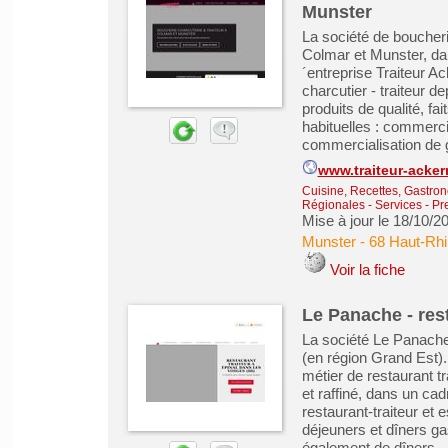
Munster
La société de boucheri
Colmar et Munster, da
´entreprise Traiteur A
charcutier - traiteur d
produits de qualité, f
habituelles : commerci
commercialisation de gi
www.traiteur-acke
Cuisine, Recettes, Gastro
Régionales
-
Services - Pr
Mise à jour le 18/10/2
Munster
-
68 Haut-Rhi
Voir la fiche
Le Panache - rest
La société Le Panache
(en région Grand Est)
métier de restaurant t
et raffiné, dans un cad
restaurant-traiteur e
déjeuners et dîners ga
également de dîners ..