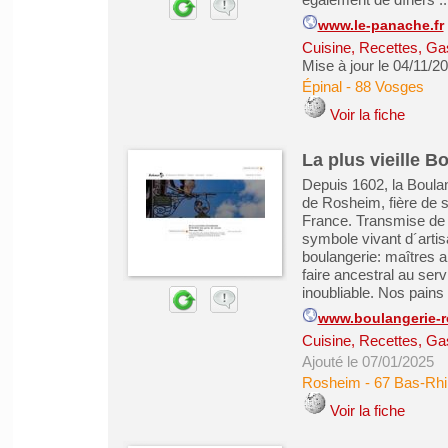
www.le-panache.fr
Cuisine, Recettes, Ga
Mise à jour le 04/11/2
Épinal
-
88 Vosges
Voir la fiche
La plus vieille B
Depuis 1602, la Boula
de Rosheim, fière de sa
France. Transmise de 
symbole vivant d´artis
boulangerie: maîtres a
faire ancestral au ser
inoubliable. Nos pains .
www.boulangerie-r
Cuisine, Recettes, Ga
Ajouté le 07/01/2025
Rosheim
-
67 Bas-Rhi
Voir la fiche