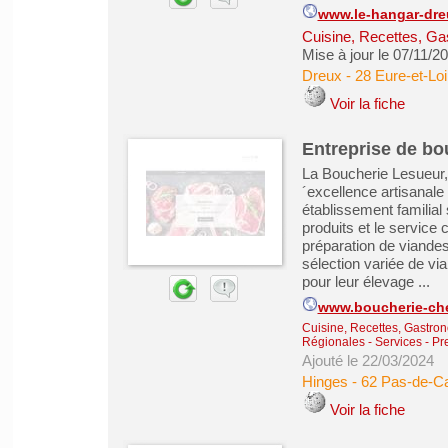
www.le-hangar-dreu
Cuisine, Recettes, Ga
Mise à jour le 07/11/2
Dreux
-
28 Eure-et-Loi
Voir la fiche
Entreprise de bo
La Boucherie Lesueur, 
´excellence artisanale
établissement familial
produits et le service 
préparation de viandes
sélection variée de vi
pour leur élevage ...
www.boucherie-che
Cuisine, Recettes, Gastro
Régionales
-
Services - Pr
Ajouté le 22/03/2024
Hinges
-
62 Pas-de-Ca
Voir la fiche