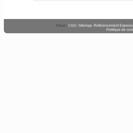
Focus :
CGU
-
Sitemap
-
Référencement Express
Politique de conf