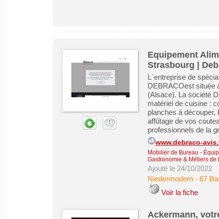
Equipement Alime
Strasbourg | Deb
L´entreprise de spécia
DEBRACOest située à 
(Alsace). La société 
matériel de cuisine : 
planches à découper, b
affûtage de vos coute
professionnels de la gr
www.debraco-avis.
Mobilier de Bureau - Équip
Gastronomie & Métiers de
Ajouté le 24/10/2022
Niedermodern
-
67 Ba
Voir la fiche
Ackermann, votre