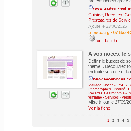
professionnels grâce à
www.traiteur-leshir
Cuisine, Recettes, Ga
Prestataires de Servic
Ajouté le 23/06/2025
Strasbourg
-
67 Bas-R
Voir la fiche
A vos noces, le s
Définir le budget de so
thème... Découvrez tou
en toute sérénité et fai
www.avosnoces.c
Mariage, Noces & PACS
-
Photographes
-
Beauté - C
Recettes, Gastronomie & M
féminine
-
Services - Prest
Mise à jour le 27/09/2
Voir la fiche
1
2
3
4
5