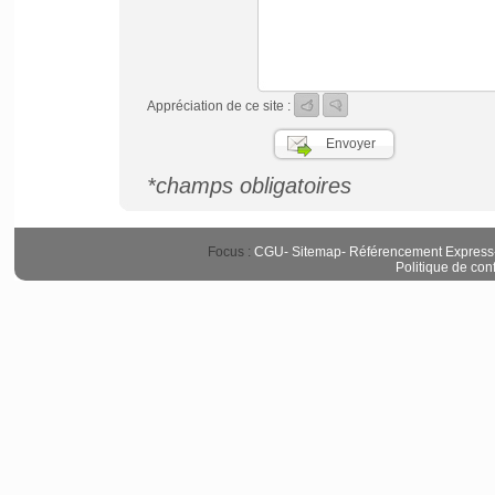
Appréciation de ce site :
*champs obligatoires
Focus :
CGU
-
Sitemap
-
Référencement Express
Politique de conf