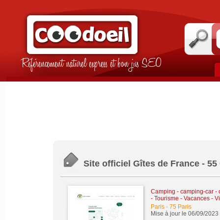
Référencement naturel express et bon jus SEO
Site officiel Gîtes de France - 5
Camping - camping-car -
-
Tourisme - Vacances - Vi
Paris
-
75 Paris
Mise à jour le 06/09/2023