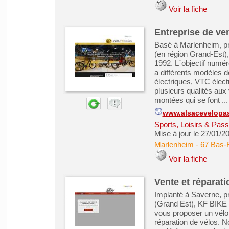
Voir la fiche
Entreprise de ve
Basé à Marlenheim, pr
(en région Grand-Est)
1992. L´objectif numéro
a différents modèles 
électriques, VTC élect
plusieurs qualités au
montées qui se font ...
www.alsacevelopas
Sports, Loisirs & Pass
Mise à jour le 27/01/2
Marlenheim
-
67 Bas-
Voir la fiche
Vente et réparat
Implanté à Saverne, p
(Grand Est), KF BIKE 
vous proposer un vélo
réparation de vélos. 