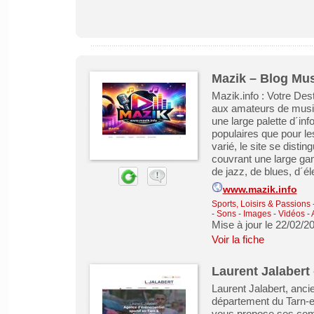
Mazik – Blog Mus
Mazik.info : Votre Des
aux amateurs de musiq
une large palette d´inf
populaires que pour le
varié, le site se disti
couvrant une large g
de jazz, de blues, d´éle
www.mazik.info
Sports, Loisirs & Passions
-
Sons - Images - Vidéos - 
Mise à jour le 22/02/2
Voir la fiche
Laurent Jalabert 
Laurent Jalabert, anci
département du Tarn-e
vous propose ses com