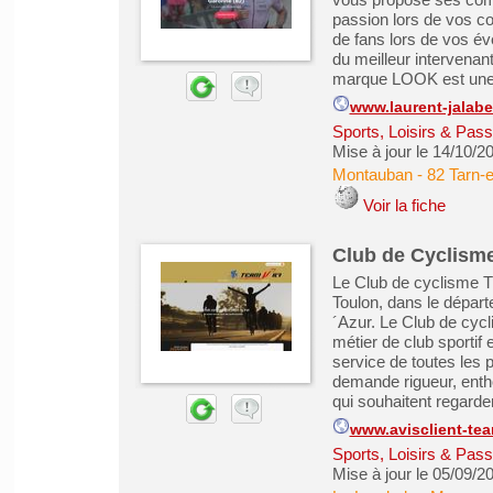
passion lors de vos c
de fans lors de vos év
du meilleur intervena
marque LOOK est une f
www.laurent-jalaber
Sports, Loisirs & Pass
Mise à jour le 14/10/2
Montauban
-
82 Tarn-
Voir la fiche
Club de Cyclism
Le Club de cyclisme 
Toulon, dans le dépar
´Azur. Le Club de cy
métier de club sportif
service de toutes les 
demande rigueur, entho
qui souhaitent regarder
www.avisclient-tea
Sports, Loisirs & Pass
Mise à jour le 05/09/2