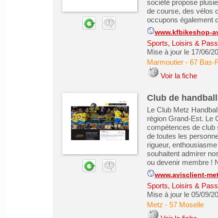
société propose plusi
de course, des vélos 
occupons également de
www.kfbikeshop-av
Sports, Loisirs & Pass
Mise à jour le 17/06/2
Marmoutier
-
67 Bas-
Voir la fiche
Club de handball
Le Club Metz Handball 
région Grand-Est. Le 
compétences de club sp
de toutes les personne
rigueur, enthousiasme 
souhaitent admirer nos
ou devenir membre ! N
www.avisclient-me
Sports, Loisirs & Pass
Mise à jour le 05/09/2
Metz
-
57 Moselle