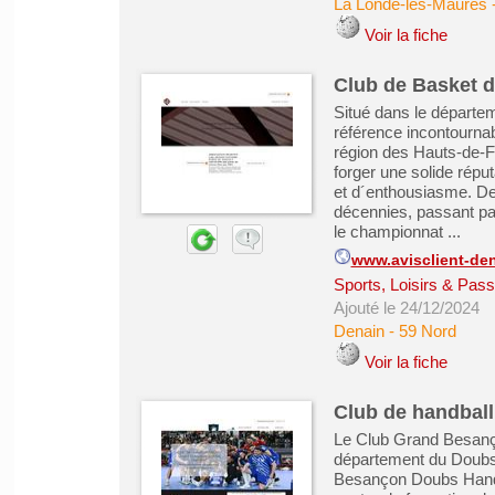
La Londe-les-Maures
Voir la fiche
Club de Basket d
Situé dans le départem
référence incontournab
région des Hauts-de-F
forger une solide réput
et d´enthousiasme. Dep
décennies, passant par 
le championnat ...
www.avisclient-dena
Sports, Loisirs & Pass
Ajouté le 24/12/2024
Denain
-
59 Nord
Voir la fiche
Club de handbal
Le Club Grand Besanç
département du Doubs
Besançon Doubs Handba