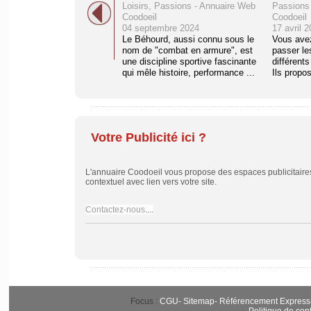
Loisirs, Passions - Annuaire Web
Passions
Coodoeil
Coodoeil
04 septembre 2024
17 avril 
Le Béhourd, aussi connu sous le
Vous ave
nom de "combat en armure", est
passer les
une discipline sportive fascinante
différent
qui mêle histoire, performance ...
Ils propos
Votre Publicité ici ?
L'annuaire Coodoeil vous propose des espaces publicitaires 
contextuel avec lien vers votre site.
Contactez-nous
....
Focus :
CGU
-
Sitemap
-
Référencement Express