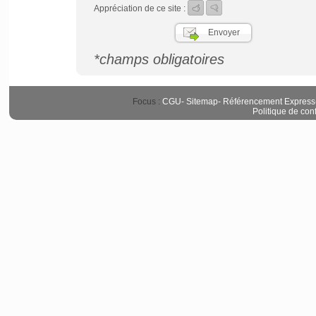
Appréciation de ce site :
*champs obligatoires
Focus :
CGU
-
Sitemap
-
Référencement Express
Politique de conf