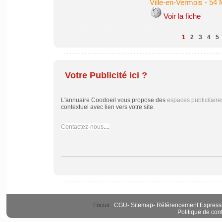
Ville-en-Vermois
-
54 
Voir la fiche
1
2
3
4
5
Votre Publicité ici ?
L'annuaire Coodoeil vous propose des
espaces publicitaire
contextuel avec lien vers votre site.
Contactez-nous
....
Focus :
CGU
-
Sitemap
-
Référencement Express
Politique de conf