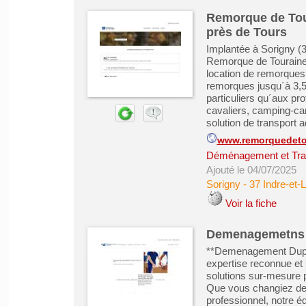
Remorque de Tour
près de Tours
Implantée à Sorigny (
Remorque de Touraine e
location de remorques 
remorques jusqu´à 3,5
particuliers qu´aux pr
cavaliers, camping-car
solution de transport a
www.remorquedetou
Déménagement et Tra
Ajouté le 04/07/2025
Sorigny
-
37 Indre-et-L
Voir la fiche
Demenagemetns
**Demenagement Dupra*
expertise reconnue et 
solutions sur-mesure
Que vous changiez de 
professionnel, notre é