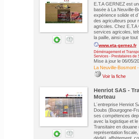
E.T.A GERNEZ est une 
basée à La Neuville-B
expérience solide et d
des agriculteurs pour 
agricoles. Chez E.T
services agricoles, te
la paille, ainsi que tout 
www.eta-gernez.fr
Déménagement et Transpo
Services - Prestataires de 
Mise à jour le 06/05/2
La Neuville-Bosmont
Voir la fiche
Henriot SAS - Tr
Morteau
L´entreprise Henriot 
Doubs (Bourgogne-Fra
ses compétences depui
avec la logistique et 
Transitaire en douane 
représentation fiscale,
dédié), affrètement, con