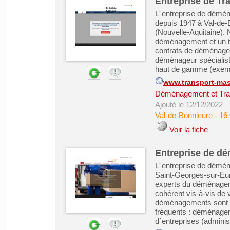
Entreprise de Tr
L´entreprise de dém
depuis 1947 à Val-de-
(Nouvelle-Aquitaine).
déménagement et un tra
contrats de déménagem
déménageur spécialis
haut de gamme (exempl
www.transport-ma
Déménagement et Tra
Ajouté le 12/12/2022
Val-de-Bonnieure
-
16
Voir la fiche
Entreprise de d
L´entreprise de démé
Saint-Georges-sur-Eur
experts du déménagem
cohérent vis-à-vis de 
déménagements sont po
fréquents : déménageme
d´entreprises (administr