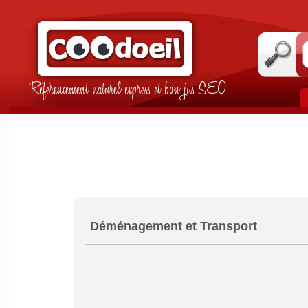
Référencement naturel express et bon jus SEO
Déménagement et Transport