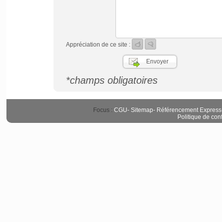
Appréciation de ce site :
*champs obligatoires
Focus :
CGU
-
Sitemap
-
Référencement Express
Politique de conf