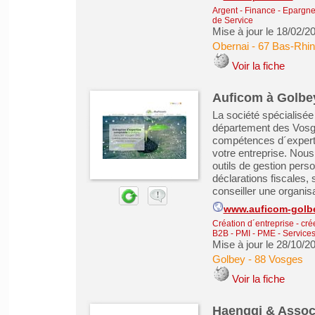
Argent - Finance - Epargne 
de Service
Mise à jour le 18/02/2
Obernai
-
67 Bas-Rhin
Voir la fiche
Auficom à Golbey
La société spécialisée
département des Vosge
compétences d´expert-
votre entreprise. Nou
outils de gestion perso
déclarations fiscales, 
conseiller une organisat
www.auficom-golb
Création d´entreprise - cré
B2B - PMI - PME
-
Services
Mise à jour le 28/10/2
Golbey
-
88 Vosges
Voir la fiche
Haenggi & Associ