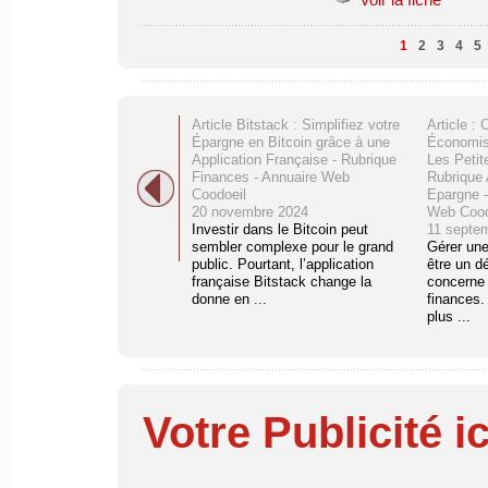
1
2
3
4
5
Article Bitstack : Simplifiez votre
Article :
Épargne en Bitcoin grâce à une
Économis
Application Française - Rubrique
Les Petit
Finances - Annuaire Web
Rubrique 
Coodoeil
Epargne -
20 novembre 2024
Web Cood
Investir dans le Bitcoin peut
11 septe
sembler complexe pour le grand
Gérer une
public. Pourtant, l’application
être un dé
française Bitstack change la
concerne 
donne en ...
finances.
plus ...
Votre Publicité ic