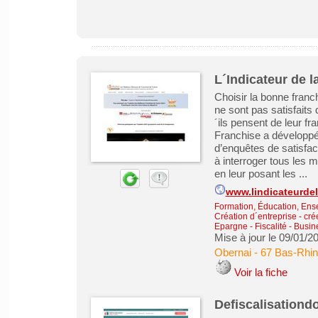
L´Indicateur de l
Choisir la bonne franc
ne sont pas satisfaits
´ils pensent de leur fra
Franchise a développé 
d’enquêtes de satisfac
à interroger tous les 
en leur posant les ...
www.lindicateurdel
Formation, Éducation, Ens
Création d´entreprise - cré
Epargne - Fiscalité
-
Busin
Mise à jour le 09/01/2
Obernai
-
67 Bas-Rhin
Voir la fiche
Defiscalisationd