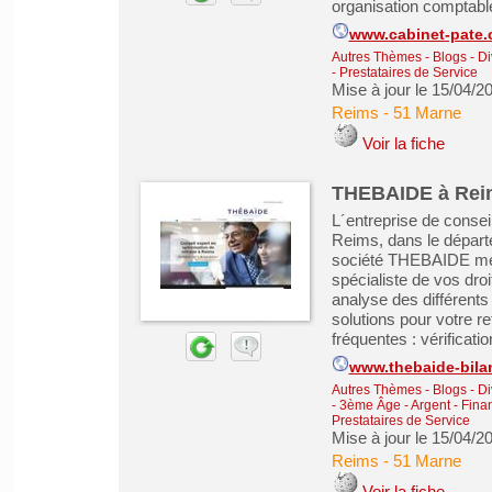
organisation comptable
www.cabinet-pate
Autres Thèmes - Blogs - Di
- Prestataires de Service
Mise à jour le 15/04/2
Reims
-
51 Marne
Voir la fiche
THEBAIDE à Rei
L´entreprise de consei
Reims, dans le dépar
société THEBAIDE met 
spécialiste de vos droit
analyse des différents
solutions pour votre r
fréquentes : vérificatio
www.thebaide-bilan
Autres Thèmes - Blogs - Di
- 3ème Âge
-
Argent - Finan
Prestataires de Service
Mise à jour le 15/04/2
Reims
-
51 Marne
Voir la fiche