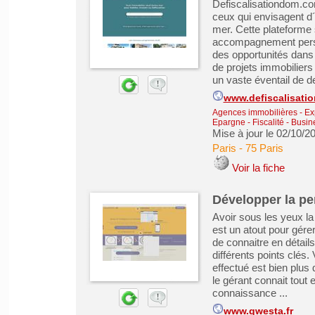
Defiscalisationdom.c
ceux qui envisagent d´i
mer. Cette plateforme 
accompagnement person
des opportunités dans
de projets immobiliers
un vaste éventail de de
www.defiscalisat
Agences immobilières - Exp
Epargne - Fiscalité
-
Busin
Mise à jour le 02/10/2
Paris
-
75 Paris
Voir la fiche
Développer la pe
Avoir sous les yeux l
est un atout pour gér
de connaitre en détail
différents points clés.
effectué est bien plus
le gérant connait tout 
connaissance ...
www.qwesta.fr