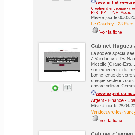
www.initiative-eure
Création d´entreprise - cré
B2B - PMI - PME
-
Associati
Mise à jour le 06/02/2
Le Coudray
-
28 Eure-
Voir la fiche
Cabinet Hugues 
La société spécialisé
à Vandoeuvre-lès-Nanc
Moselle (Grand-Est).
son expérience du mét
bonne tenue de votre 
chaque secteur : conc
encore artisan. Comme
www.expert-compta
Argent - Finance - Epa
Mise à jour le 28/04/2
Vandoeuvre-lès-Nanc
Voir la fiche
Cabinet d´expert