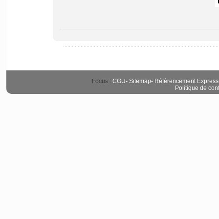
Focus :
CGU
-
Sitemap
-
Référencement Express
Politique de conf