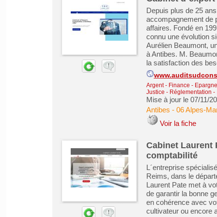
Depuis plus de 25 ans,
accompagnement de pre
affaires. Fondé en 199
connu une évolution si
Aurélien Beaumont, un
à Antibes. M. Beaumon
la satisfaction des bes
www.auditsudconsu
Argent - Finance - Epargne 
Justice - Réglementation - 
Mise à jour le 07/11/2
Antibes
-
06 Alpes-Mar
Voir la fiche
Cabinet Laurent 
comptabilité
L´entreprise spécialis
Reims, dans le départ
Laurent Pate met à vot
de garantir la bonne g
en cohérence avec vot
cultivateur ou encore