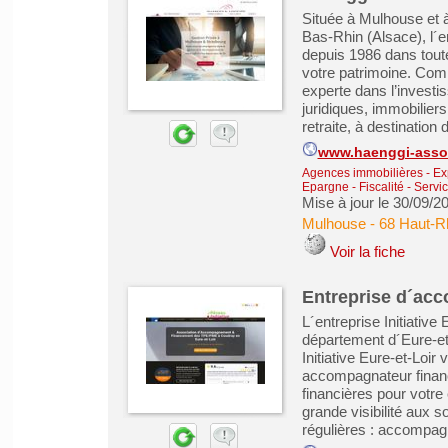
Située à Mulhouse et 
Bas-Rhin (Alsace), l´
depuis 1986 dans tou
votre patrimoine. Comm
experte dans l’investis
juridiques, immobilier
retraite, à destination d
www.haenggi-assoc
Agences immobilières - Exp
Epargne - Fiscalité
-
Servic
Mise à jour le 30/09/2
Mulhouse
-
68 Haut-R
Voir la fiche
Entreprise d´ac
L´entreprise Initiative
département d´Eure-et-
Initiative Eure-et-Lo
accompagnateur financ
financières pour votre 
grande visibilité aux 
régulières : accompag