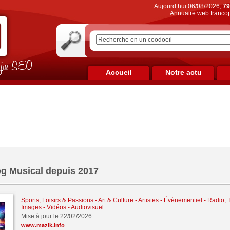
Aujourd’hui 06/08/2026,
79
Annuaire web francop
on jus SEO
Accueil
Notre actu
og Musical depuis 2017
Sports, Loisirs & Passions
-
Art & Culture - Artistes - Évènementiel
-
Radio, 
Images - Vidéos - Audiovisuel
Mise à jour le 22/02/2026
www.mazik.info