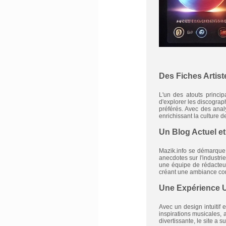
Des Fiches Artist
L'un des atouts princip
d'explorer les discograp
préférés. Avec des anal
enrichissant la culture d
Un Blog Actuel e
Mazik.info se démarque 
anecdotes sur l'industri
une équipe de rédacteur
créant une ambiance conv
Une Expérience Uti
Avec un design intuitif 
inspirations musicales,
divertissante, le site a