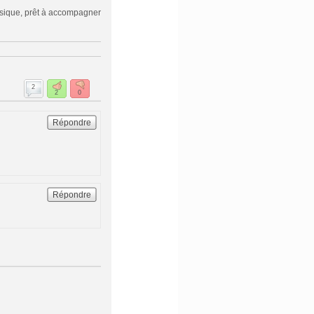
 musique, prêt à accompagner
2
2
0