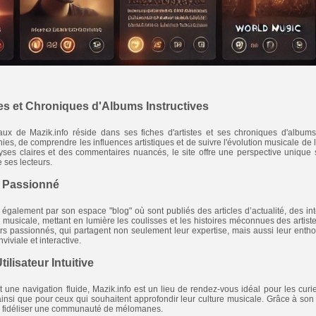
es et Chroniques d'Albums Instructives
aux de Mazik.info réside dans ses fiches d'artistes et ses chroniques d'albums
hies, de comprendre les influences artistiques et de suivre l'évolution musicale de
yses claires et des commentaires nuancés, le site offre une perspective unique
e ses lecteurs.
t Passionné
également par son espace "blog" où sont publiés des articles d’actualité, des int
e musicale, mettant en lumière les coulisses et les histoires méconnues des artiste
s passionnés, qui partagent non seulement leur expertise, mais aussi leur enth
iviale et interactive.
lisateur Intuitive
et une navigation fluide, Mazik.info est un lieu de rendez-vous idéal pour les cu
 ainsi que pour ceux qui souhaitent approfondir leur culture musicale. Grâce à s
 su fidéliser une communauté de mélomanes.