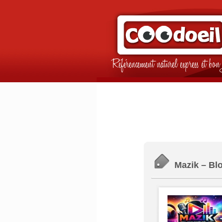
Référencement naturel express et b
Mazik – Bl