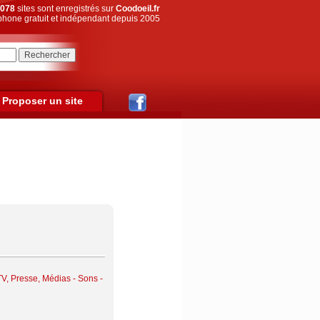
078
sites sont enregistrés sur
Coodoeil.fr
hone gratuit et indépendant depuis 2005
Proposer un site
TV, Presse, Médias
-
Sons -