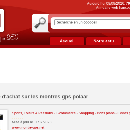
Aujourd’hui 08/08/2026,
79
Annuaire web francop
on jus SEO
Accueil
Notre actu
 d'achat sur les montres gps polaar
Sports, Loisirs & Passions
-
E-commerce - Shopping - Bons plans - Codes
- - - - -
-
Mise à jour le 11/07/2023
www.montre-gps.net