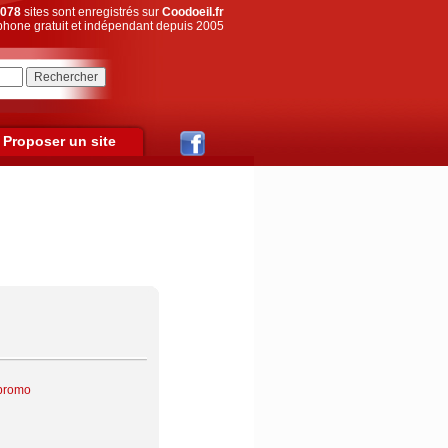
078
sites sont enregistrés sur
Coodoeil.fr
hone gratuit et indépendant depuis 2005
Proposer un site
 promo