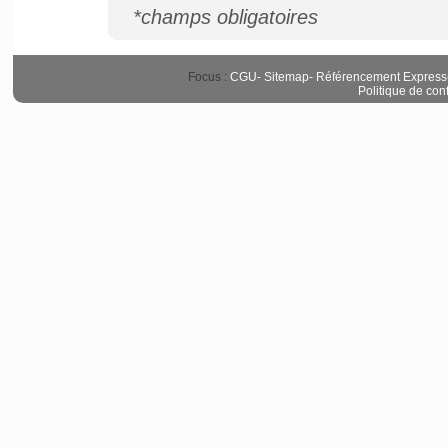
*champs obligatoires
Focus :
CGU
-
Sitemap
-
Référencement Express
Politique de conf