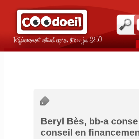
Référencement naturel express et bon jus SEO
Beryl Bès, bb-a consei
conseil en financeme