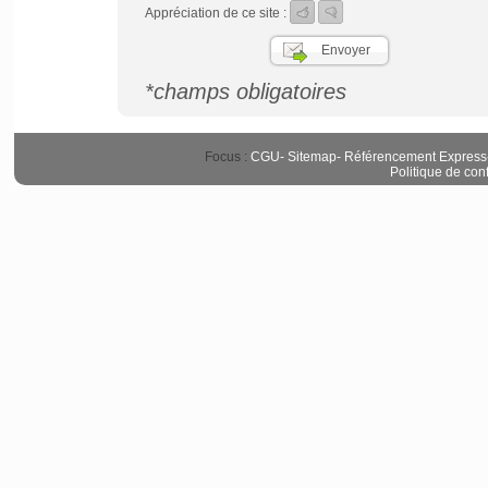
Appréciation de ce site :
*champs obligatoires
Focus :
CGU
-
Sitemap
-
Référencement Express
Politique de conf