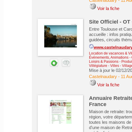
Castelnaudary
-
11 Au
Voir la fiche
Site Officiel - O
Entre Toulouse et Car
accueille : infos prat
guidées, circuits théma
www.castelnaudary
Location de vacances & Vil
Événements, Animations
-
Loisirs & Passions
-
Produi
Villégiature
-
Villes - Vill
Mise à jour le 02/12/2
Castelnaudary
-
11 Au
Voir la fiche
Annuaire Retrait
France
Maison de retraite: tr
région, votre départem
toutes les maisons de 
d'une maison de Retrai