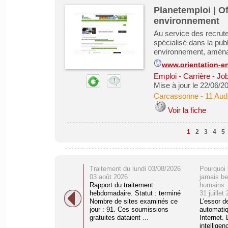
Planetemploi | Of
environnement
Au service des recrute
spécialisé dans la publ
environnement, aménag
www.orientation-en
Emploi - Carrière - Job
Mise à jour le 22/06/2
Carcassonne
-
11 Aud
Voir la fiche
1
2
3
4
5
Traitement du lundi 03/08/2026
Pourquoi 
03 août 2026
jamais be
Rapport du traitement
humains
hebdomadaire. Statut : terminé
31 juillet
Nombre de sites examinés ce
L'essor d
jour : 91. Ces soumissions
automati
gratuites dataient ...
Internet. 
intelligenc