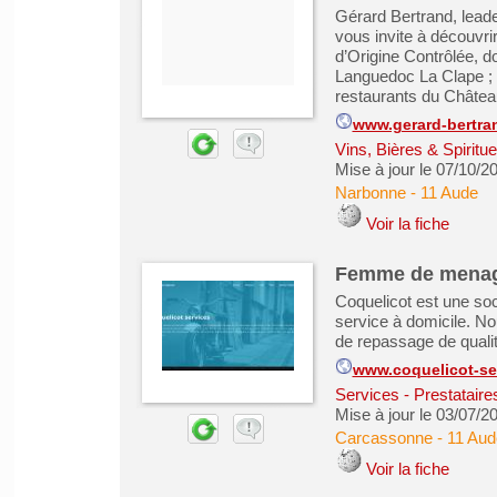
Gérard Bertrand, leade
vous invite à découvr
d’Origine Contrôlée, d
Languedoc La Clape ; 
restaurants du Château
www.gerard-bertra
Vins, Bières & Spiritu
Mise à jour le 07/10/2
Narbonne
-
11 Aude
Voir la fiche
Femme de mena
Coquelicot est une soc
service à domicile. N
de repassage de qualité
www.coquelicot-ser
Services - Prestataire
Mise à jour le 03/07/2
Carcassonne
-
11 Aud
Voir la fiche