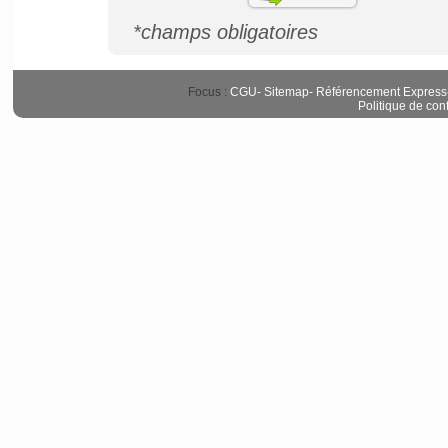
*champs obligatoires
Focus :
CGU
-
Sitemap
-
Référencement Express
Politique de conf