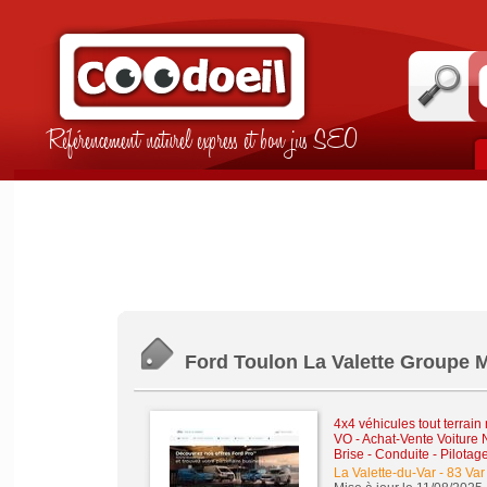
Référencement naturel express et bon jus SEO
Ford Toulon La Valette Groupe 
4x4 véhicules tout terrain
VO
-
Achat-Vente Voiture 
Brise - Conduite - Pilotag
La Valette-du-Var
-
83 Var