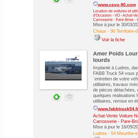
www.csvo-90.com
Location de voitures et utili
d'Occasion - VO
-
Achat-Ve
Carrosserie - Pare-Brise - 
Mise à jour le 30/03/2
Chaux
-
90 Territoire-d
Voir la fiche
Amer Poids Lour
lourds
Implanté à Ludres, da
FABB Truck 54 vous pr
´entretien de votre vé
utilitaires, travaux m
de pièces détachées, 
quelques réalisations h
utilitaires, remise en ét
www.fabbtruck54.f
Achat-Vente Voiture N
Carrosserie - Pare-Bri
Mise à jour le 16/09/2
Ludres
-
54 Meurthe-e