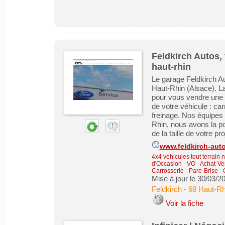
Feldkirch Autos,
haut-rhin
Le garage Feldkirch Au
Haut-Rhin (Alsace). L
pour vous vendre une v
de votre véhicule : ca
freinage. Nos équipes 
Rhin, nous avons la po
de la taille de votre proj
www.feldkirch-aut
4x4 véhicules tout terrain 
d'Occasion - VO
-
Achat-Ve
Carrosserie - Pare-Brise - 
Mise à jour le 30/03/2
Feldkirch
-
68 Haut-Rh
Voir la fiche