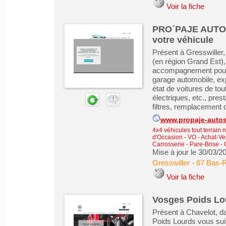
Voir la fiche
PRO´PAJE AUTOS 
votre véhicule
Présent à Gresswiller
(en région Grand Est
accompagnement pour l
garage automobile, exp
état de voitures de t
électriques, etc., pres
filtres, remplacement 
www.propaje-auto
4x4 véhicules tout terrain 
d'Occasion - VO
-
Achat-Ve
Carrosserie - Pare-Brise - 
Mise à jour le 30/03/2
Gresswiller
-
67 Bas-R
Voir la fiche
Vosges Poids Lo
Présent à Chavelot, d
Poids Lourds vous suit