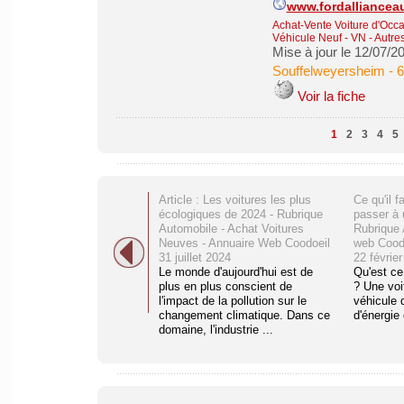
www.fordalliancea
Achat-Vente Voiture d'Occa
Véhicule Neuf - VN
-
Autres
Mise à jour le 12/07/2
Souffelweyersheim
-
6
Voir la fiche
1
2
3
4
5
Article : Les voitures les plus
Ce qu'il f
écologiques de 2024 - Rubrique
passer à 
Automobile - Achat Voitures
Rubrique 
Neuves - Annuaire Web Coodoeil
web Cood
31 juillet 2024
22 févrie
Le monde d'aujourd'hui est de
Qu'est ce
plus en plus conscient de
? Une voi
l'impact de la pollution sur le
véhicule 
changement climatique. Dans ce
d'énergie 
domaine, l'industrie ...