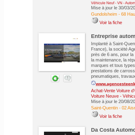
Véhicule Neuf - VN
-
Automo
Mise à jour le 30/03/2
Gundolsheim
-
68 Hau
Voir la fiche
Entreprise autom
Implanté à Saint-Quent
France), la société Ag
près de 6 ans, pour la
la maintenance, la répa
marques et tous types
prestations de carross
pneumatiques, travaux
www.agencesteenki
Achat-Vente Voiture d
Voiture Neuve - Véhic
Mise à jour le 20/08/2
Saint-Quentin
-
02 Ais
Voir la fiche
Da Costa Automo