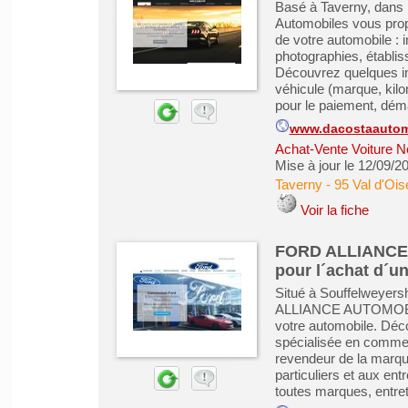
Basé à Taverny, dans 
Automobiles vous prop
de votre automobile : i
photographies, établis
Découvrez quelques int
véhicule (marque, kilo
pour le paiement, déma
www.dacostaautom
Achat-Vente Voiture N
Mise à jour le 12/09/2
Taverny
-
95 Val d'Ois
Voir la fiche
FORD ALLIANCE 
pour l´achat d´un
Situé à Souffelweyer
ALLIANCE AUTOMOBILES
votre automobile. Déco
spécialisée en commer
revendeur de la marqu
particuliers et aux en
toutes marques, entret