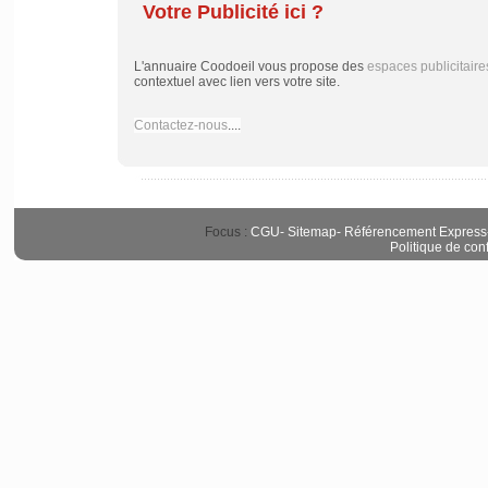
Votre Publicité ici ?
L'annuaire Coodoeil vous propose des
espaces publicitaire
contextuel avec lien vers votre site.
Contactez-nous
....
Focus :
CGU
-
Sitemap
-
Référencement Express
Politique de conf