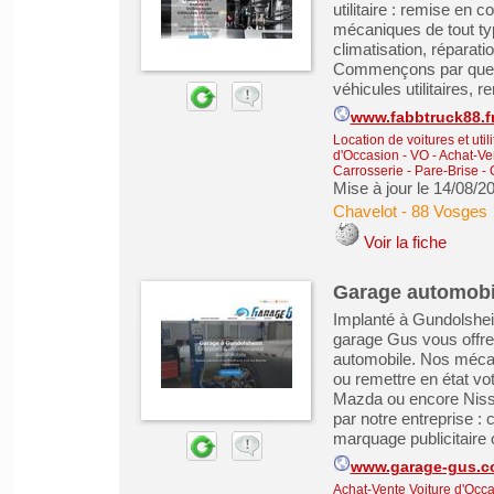
utilitaire : remise en c
mécaniques de tout ty
climatisation, réparat
Commençons par quelqu
véhicules utilitaires, r
www.fabbtruck88.f
Location de voitures et utili
d'Occasion - VO
-
Achat-Ve
Carrosserie - Pare-Brise - 
Mise à jour le 14/08/2
Chavelot
-
88 Vosges
Voir la fiche
Garage automobi
Implanté à Gundolshei
garage Gus vous offre
automobile. Nos mécan
ou remettre en état vo
Mazda ou encore Nissa
par notre entreprise : 
marquage publicitaire 
www.garage-gus.
Achat-Vente Voiture d'Occa