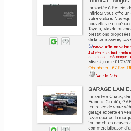
Infinicar | Négoc
Implantée à Erstein, d
Infinicar vous offre 
votre voiture. Nos équ
nouvelle vie ou dépann
Toyota, Mazda ou enc
prestations proposées 
de la carrosserie, cove
www.infinicar-alsac
4x4 véhicules tout terrain 
Automobile - Mécanique - C
Mise à jour le 01/07/2
Obenheim
-
67 Bas-R
Voir la fiche
GARAGE LAMIELLE
Implanté à Chaux, dans
Franche-Comté), GARA
´entretien de votre vé
garage experte en ven
revendeur de la marque
´automobiles neuves au
commercialisation d´a