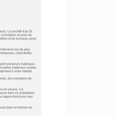
ace). La société Eau Et
: conception et pose de
mbles et de bureaux, pose
ntervenir sur de plus
ntreprises, collectivités
parmi plusieurs matériaux
 et autres matériaux nobles
atement à votre habitat.
eprise, des exemples de
ises en oeuvre. Ce
oir-faire en installation
us approchent pour leur
aussi bien en termes de