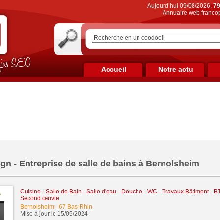
Aujourd’hui 09/08/2026,
79
Annuaire web francop
on jus SEO
Accueil
Notre actu
gn - Entreprise de salle de bains à Bernolsheim
Cuisine - Salle de Bain - Salle d'eau - Douche - WC
-
Travaux Bâtiment - BT
Second œuvre
Bernolsheim
-
67 Bas-Rhin
Mise à jour le 15/05/2024