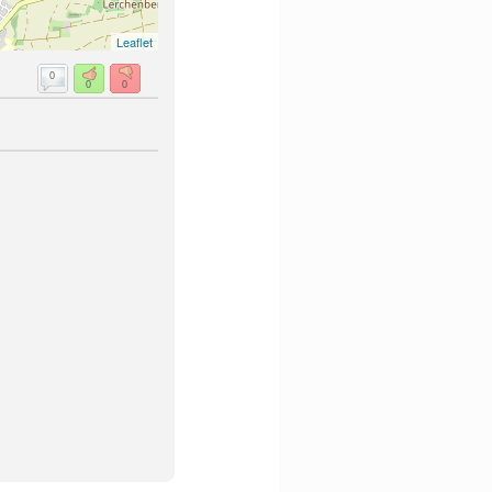
Leaflet
0
0
0