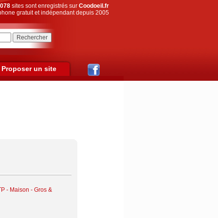
078
sites sont enregistrés sur
Coodoeil.fr
hone gratuit et indépendant depuis 2005
Proposer un site
P - Maison - Gros &