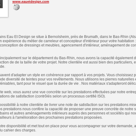
www.eauetdesign.com
ains Eau Et Design se situe à Bernolsheim, près de Brumath, dans le Bas-Rhin (Als
expérience du métier de carreleur et concepteur d'intérieur pour votre habitation 
s, conception de dressings et meubles, agencement d'intérieur, aménagement de co
ncipalement sur le département du Bas-Rhin, nous avons la capacité également d'i
ion de de la taille de votre projet. Notre clientèle est aussi bien des particuliers, e
de.
savent d'adapter un style en cohérence par rapport à vos projets. Vous choisissez 
de diversité de teintes pour vos revêtements. Nous utilisons les pierres naturelles
éniables, tant pour le visuel que la durée de vie . Nos matériaux s'adapteront délic
ite web, vous aurez une vue concrète sur les prestations effectuées par notre entr
ations de satisfaction (contrôlés selon un processus certifié ISO).
 possibilité à notre clientèle de livrer une note de satisfaction sur les prestations m
s prestations nous confère la capacité de proposer une preuve concrète de notre sav
e bains et autres aménagements intérieurs auprès des personnes et sociétés qui no
 ailleurs à l'amélioration des prochaines prestations proposées.
otre disponibilité et met tout en place pour vous accompagner sur votre demande, 
 du cahier des charges.