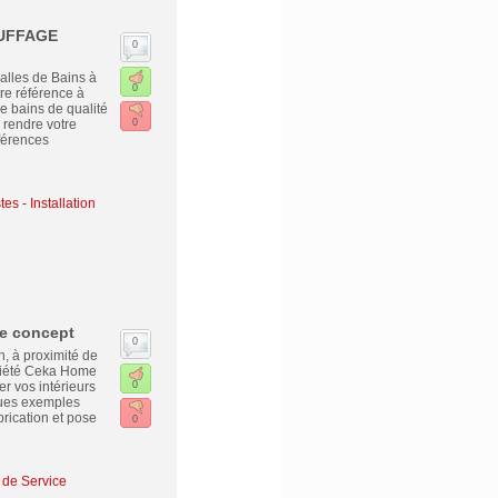
AUFFAGE
0
alles de Bains à
0
re référence à
 bains de qualité
 rendre votre
0
éférences
es - Installation
me concept
0
, à proximité de
ciété Ceka Home
 vos intérieurs
0
ques exemples
brication et pose
0
s de Service