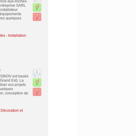
urice-aux-Riches-
entreprise SARL
nstallateur
0
s équipements
vrez quelques
0
es - Installation
e
0
UISINOV est basée
(Grand Est). La
ser vos projets
0
quelques
on, conception de
0
Décoration et