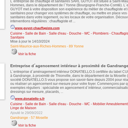
L´entreprise de chauffage et sanitaires SARL GUYOT est située à Saint-Ma
Hommes, dans le département de l´Yonne (Bourgogne-Franche-Comté). L´
GUYOT met à votre disposition son expérience du métier de chauffagiste et i
sanitaires pour changer vos systèmes de chauffage, ou mettre en place vo
sanitaires dans votre logement, ou les locaux de votre organisation. Décou
interventions régulières : chauffagiste et ...
www.guyot-chauffagiste.com
Cuisine - Salle de Bain - Salle d'eau - Douche - WC
-
Plombiers - Chauffagist
Sanitaire
Mise à jour le 14/10/2024
Saint-Maurice-aux-Riches-Hommes
-
89 Yonne
Voir la fiche
Entreprise d´agencement intérieur à proximité de Gandrang
L´entreprise d´aménagement intérieur DONATIELLO.S certifiée du label C
à Gandrange, à proximité de Thionville, dans le département de la Moselle 
société DONATIELLO.S vous propose son savoir-faire depuis 2004 pour réali
ou réaliser un agencement sur-mesure pour votre foyer. Commençons par 
exemples réguliers : spécialiste en agencement d´intérieur, commercialisati
dressings sur mesure, placards, ...
www.donatiello-s.fr
Cuisine - Salle de Bain - Salle d'eau - Douche - WC
-
Mobilier Ameublement 
Linge de Maison
Ajouté le 29/09/2022
Gandrange
-
57 Moselle
Voir la fiche