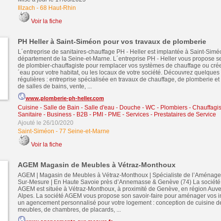
Illzach
-
68 Haut-Rhin
Voir la fiche
PH Heller à Saint-Siméon pour vos travaux de plomberie
L´entreprise de sanitaires-chauffage PH - Heller est implantée à Saint-Simé
département de la Seine-et-Marne. L´entreprise PH - Heller vous propose 
de plombier-chauffagiste pour remplacer vos systèmes de chauffage ou crée
´eau pour votre habitat, ou les locaux de votre société. Découvrez quelques 
régulières : entreprise spécialisée en travaux de chauffage, de plomberie 
de salles de bains, vente, ...
www.plomberie-ph-heller.com
Cuisine - Salle de Bain - Salle d'eau - Douche - WC
-
Plombiers - Chauffagist
Sanitaire
-
Business - B2B - PMI - PME
-
Services - Prestataires de Service
Ajouté le 26/10/2020
Saint-Siméon
-
77 Seine-et-Marne
Voir la fiche
AGEM Magasin de Meubles à Vétraz-Monthoux
AGEM | Magasin de Meubles à Vétraz-Monthoux | Spécialiste de l’Aménagem
Sur-Mesure | En Haute Savoie près d’Annemasse & Genève (74) La sociét
AGEM est située à Vétraz-Monthoux, à proximité de Genève, en région Au
Alpes. La société AGEM vous propose son savoir-faire pour aménager vos in
un agencement personnalisé pour votre logement : conception de cuisine d
meubles, de chambres, de placards, ...