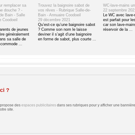
ur remplacer sa
Trouvez la baignoire sabot de
WC-lave-mains un 
ne douche ? -
vos rêves - Rubrique Salle-de-
22 septembre 202
de Bain - Salle
Bain - Annuaire Coodoeil
Le WC avec lave-m
e Coodoeil
29 décembre 2021
est parfait pour le
Qu’est-ce qu’une baignoire sabot
car son lave-main
arents de jeunes
? Comme son nom le laisse
réservoir de la ...
ère généralement
deviner il s’agit d’une baignoire
ans sa salle de
en forme de sabot, plus courte ...
s commode ...
ci ?
 propose des
espaces publicitaires
dans ses rubriques pour y afficher une bannière,
tre site.