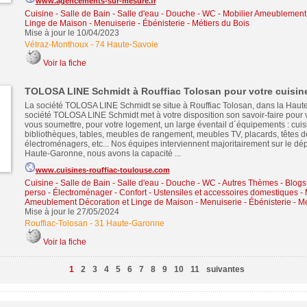
www.agencements-sur-mesure.fr
Cuisine - Salle de Bain - Salle d'eau - Douche - WC
-
Mobilier Ameublement 
Linge de Maison
-
Menuiserie - Ébénisterie - Métiers du Bois
Mise à jour le 10/04/2023
Vétraz-Monthoux
-
74 Haute-Savoie
Voir la fiche
TOLOSA LINE Schmidt à Rouffiac Tolosan pour votre cuisin
La société TOLOSA LINE Schmidt se situe à Rouffiac Tolosan, dans la Haut
société TOLOSA LINE Schmidt met à votre disposition son savoir-faire pour 
vous soumettre, pour votre logement, un large éventail d´équipements : cuis
bibliothèques, tables, meubles de rangement, meubles TV, placards, têtes de 
électroménagers, etc... Nos équipes interviennent majoritairement sur le dé
Haute-Garonne, nous avons la capacité ...
www.cuisines-rouffiac-toulouse.com
Cuisine - Salle de Bain - Salle d'eau - Douche - WC
-
Autres Thèmes - Blogs -
perso
-
Électroménager - Confort - Ustensiles et accessoires domestiques
-
Ameublement Décoration et Linge de Maison
-
Menuiserie - Ébénisterie - M
Mise à jour le 27/05/2024
Rouffiac-Tolosan
-
31 Haute-Garonne
Voir la fiche
1
2
3
4
5
6
7
8
9
10
11
suivantes