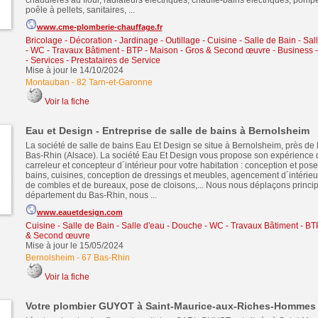
chaudières au fioul, radiateurs électriques, chauffe-bains électriques, pomp
poêle à pellets, sanitaires, ...
www.cme-plomberie-chauffage.fr
Bricolage - Décoration - Jardinage - Outillage
-
Cuisine - Salle de Bain - Sa
- WC
-
Travaux Bâtiment - BTP - Maison - Gros & Second œuvre
-
Business 
-
Services - Prestataires de Service
Mise à jour le 14/10/2024
Montauban
-
82 Tarn-et-Garonne
Voir la fiche
Eau et Design - Entreprise de salle de bains à Bernolsheim
La société de salle de bains Eau Et Design se situe à Bernolsheim, près de
Bas-Rhin (Alsace). La société Eau Et Design vous propose son expérience 
carreleur et concepteur d´intérieur pour votre habitation : conception et pose
bains, cuisines, conception de dressings et meubles, agencement d´intéri
de combles et de bureaux, pose de cloisons,... Nous nous déplaçons princip
département du Bas-Rhin, nous ...
www.eauetdesign.com
Cuisine - Salle de Bain - Salle d'eau - Douche - WC
-
Travaux Bâtiment - BT
& Second œuvre
Mise à jour le 15/05/2024
Bernolsheim
-
67 Bas-Rhin
Voir la fiche
Votre plombier GUYOT à Saint-Maurice-aux-Riches-Hommes