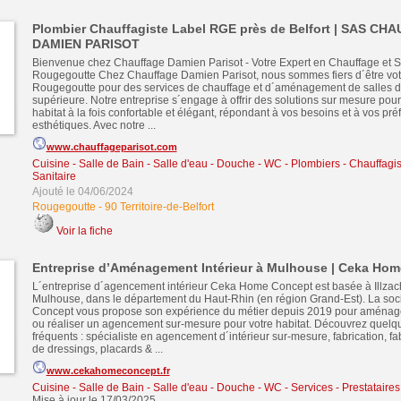
Plombier Chauffagiste Label RGE près de Belfort | SAS CH
DAMIEN PARISOT
Bienvenue chez Chauffage Damien Parisot - Votre Expert en Chauffage et S
Rougegoutte Chez Chauffage Damien Parisot, nous sommes fiers d´être vot
Rougegoutte pour des services de chauffage et d´aménagement de salles de
supérieure. Notre entreprise s´engage à offrir des solutions sur mesure pour
habitat à la fois confortable et élégant, répondant à vos besoins et à vos pr
esthétiques. Avec notre ...
www.chauffageparisot.com
Cuisine - Salle de Bain - Salle d'eau - Douche - WC
-
Plombiers - Chauffagist
Sanitaire
Ajouté le 04/06/2024
Rougegoutte
-
90 Territoire-de-Belfort
Voir la fiche
Entreprise d’Aménagement Intérieur à Mulhouse | Ceka Ho
L´entreprise d´agencement intérieur Ceka Home Concept est basée à Illzach
Mulhouse, dans le département du Haut-Rhin (en région Grand-Est). La so
Concept vous propose son expérience du métier depuis 2019 pour aménager
ou réaliser un agencement sur-mesure pour votre habitat. Découvrez quel
fréquents : spécialiste en agencement d´intérieur sur-mesure, fabrication, fa
de dressings, placards & ...
www.cekahomeconcept.fr
Cuisine - Salle de Bain - Salle d'eau - Douche - WC
-
Services - Prestataire
Mise à jour le 17/03/2025