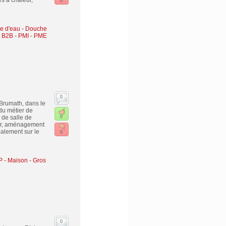
es à chaleur,
0
lle d'eau - Douche
- B2B - PMI - PME
0
 Brumath, dans le
du métier de
 de salle de
0
eur, aménagement
alement sur le
0
P - Maison - Gros
0