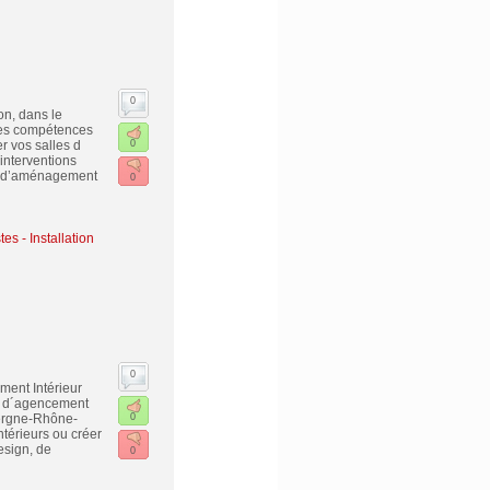
0
on, dans le
ses compétences
r vos salles d
0
interventions
et d’aménagement
0
es - Installation
0
ent Intérieur
é d´agencement
vergne-Rhône-
0
térieurs ou créer
esign, de
0