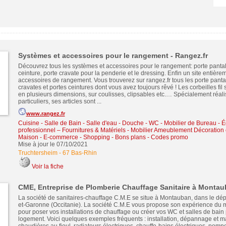
Systèmes et accessoires pour le rangement - Rangez.fr
Découvrez tous les systèmes et accessoires pour le rangement: porte pantal
ceinture, porte cravate pour la penderie et le dressing. Enfin un site entièr
accessoires de rangement. Vous trouverez sur rangez.fr tous les porte panta
cravates et portes ceintures dont vous avez toujours rêvé ! Les corbeilles fil
en plusieurs dimensions, sur coulisses, clipsables etc.… Spécialement réali
particuliers, ses articles sont ...
www.rangez.fr
Cuisine - Salle de Bain - Salle d'eau - Douche - WC
-
Mobilier de Bureau - 
professionnel – Fournitures & Matériels
-
Mobilier Ameublement Décoration 
Maison
-
E-commerce - Shopping - Bons plans - Codes promo
Mise à jour le 07/10/2021
Truchtersheim
-
67 Bas-Rhin
Voir la fiche
CME, Entreprise de Plomberie Chauffage Sanitaire à Monta
La société de sanitaires-chauffage C.M.E se situe à Montauban, dans le dé
et-Garonne (Occitanie). La société C.M.E vous propose son expérience du m
pour poser vos installations de chauffage ou créer vos WC et salles de bain 
logement. Voici quelques exemples fréquents : installation, dépannage et 