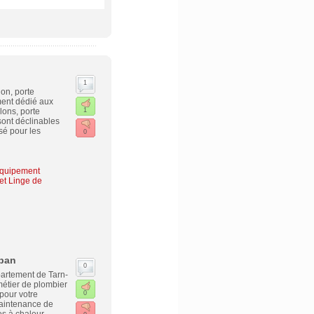
1
on, porte
ement dédié aux
lons, porte
1
 sont déclinables
sé pour les
0
Équipement
et Linge de
uban
0
partement de Tarn-
étier de plombier
pour votre
0
maintenance de