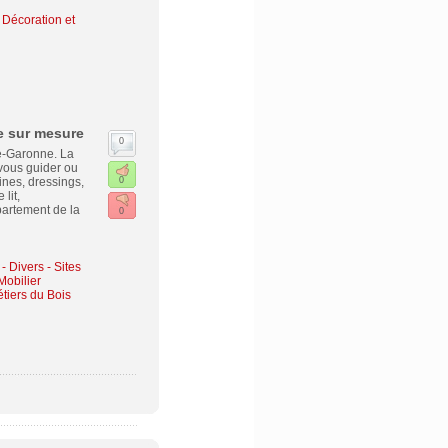
Décoration et
e sur mesure
0
e-Garonne. La
vous guider ou
ines, dressings,
0
lit,
partement de la
0
 Divers - Sites
Mobilier
étiers du Bois