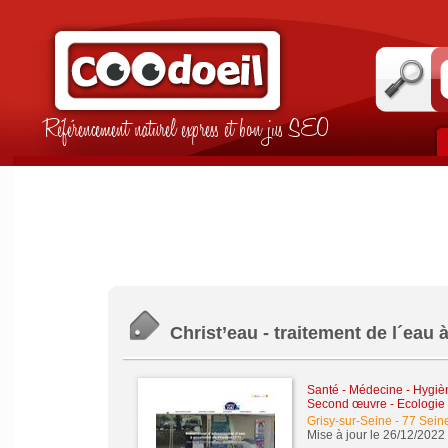
Référencement naturel express et bon jus SEO
Christ’eau - traitement de l´eau 
Santé - Médecine - Hygièn
Second œuvre
-
Ecologie
Grisy-sur-Seine
-
77 Sein
Mise à jour le 26/12/2022