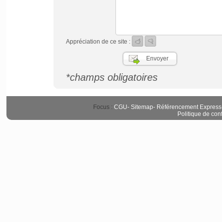
Appréciation de ce site :
*champs obligatoires
Focus :
CGU
-
Sitemap
-
Référencement Express
Politique de conf