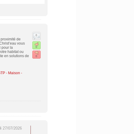
0
 proximité de
Christ’eau vous
 pour la
0
otre habitat ou
ste en solutions de
0
BTP - Maison -
di 27/07/2026
SEO & GEO 2026 : les
Traitement du lundi 
annuaires francophones qui
20 juillet 2026