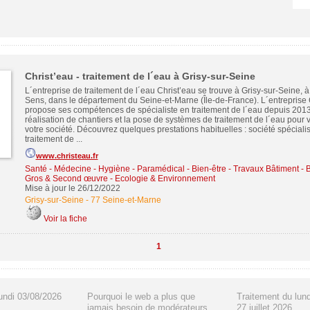
Christ’eau - traitement de l´eau à Grisy-sur-Seine
L´entreprise de traitement de l´eau Christ’eau se trouve à Grisy-sur-Seine, à
Sens, dans le département du Seine-et-Marne (Île-de-France). L´entreprise 
propose ses compétences de spécialiste en traitement de l´eau depuis 2013
réalisation de chantiers et la pose de systèmes de traitement de l´eau pour v
votre société. Découvrez quelques prestations habituelles : société spéciali
traitement de ...
www.christeau.fr
Santé - Médecine - Hygiène - Paramédical - Bien-être
-
Travaux Bâtiment - 
Gros & Second œuvre
-
Ecologie & Environnement
Mise à jour le 26/12/2022
Grisy-sur-Seine
-
77 Seine-et-Marne
Voir la fiche
1
undi 03/08/2026
Pourquoi le web a plus que
Traitement du lun
jamais besoin de modérateurs
27 juillet 2026