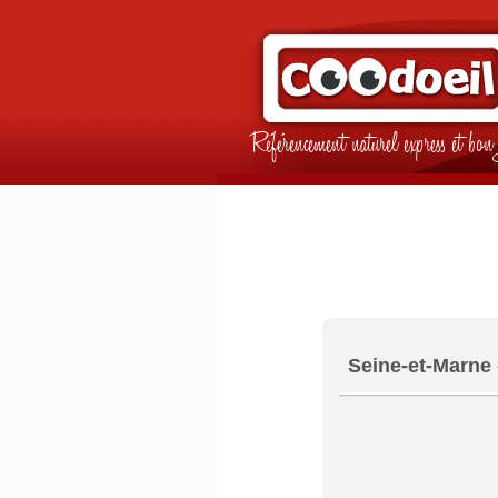
Référencement naturel express et b
Seine-et-Marne 