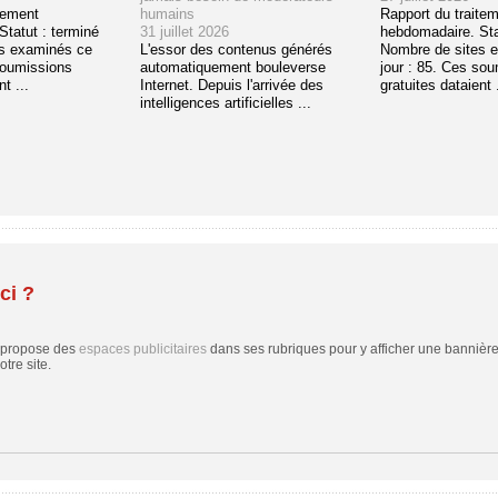
tement
humains
Rapport du traite
tatut : terminé
31 juillet 2026
hebdomadaire. Sta
s examinés ce
L'essor des contenus générés
Nombre de sites 
soumissions
automatiquement bouleverse
jour : 85. Ces so
t ...
Internet. Depuis l'arrivée des
gratuites dataient .
intelligences artificielles ...
ci ?
 propose des
espaces publicitaires
dans ses rubriques pour y afficher une bannière,
tre site.