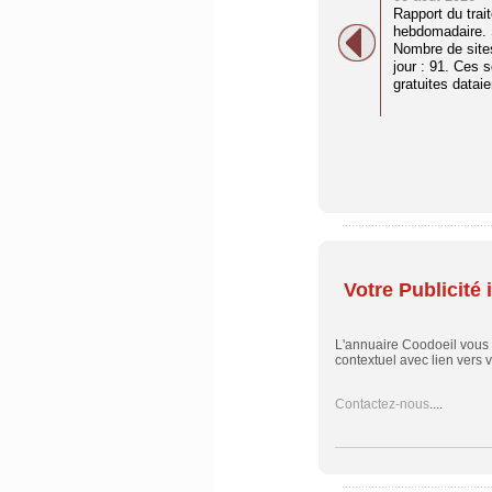
Rapport du trai
hebdomadaire. S
Nombre de site
jour : 91. Ces 
gratuites dataien
Votre Publicité i
L'annuaire Coodoeil vous
contextuel avec lien vers vo
Contactez-nous
....