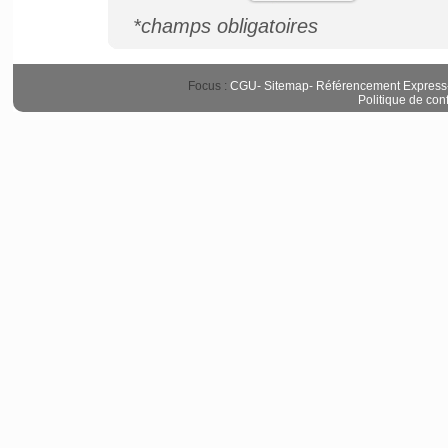
*champs obligatoires
Focus :
CGU
-
Sitemap
-
Référencement Express
Politique de conf