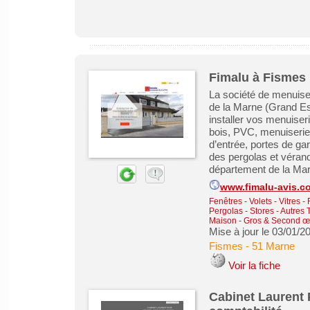
Fimalu à Fismes p
La société de menuise
de la Marne (Grand Est
installer vos menuiseri
bois, PVC, menuiseries
d’entrée, portes de gar
des pergolas et vérand
département de la Mar
www.fimalu-avis.c
Fenêtres - Volets - Vitres -
Pergolas - Stores
-
Autres T
Maison - Gros & Second œ
Mise à jour le 03/01/2
Fismes
-
51 Marne
Voir la fiche
Cabinet Laurent 