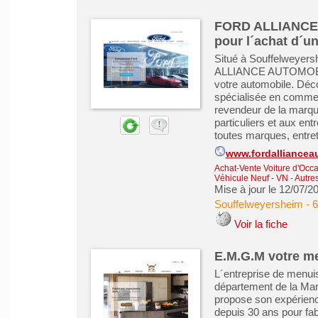
FORD ALLIANCE 
pour l´achat d´un
Situé à Souffelweyer
ALLIANCE AUTOMOBILES
votre automobile. Déco
spécialisée en commer
revendeur de la marqu
particuliers et aux en
toutes marques, entret
www.fordalliancea
Achat-Vente Voiture d'Occa
Véhicule Neuf - VN
-
Autres
Mise à jour le 12/07/2
Souffelweyersheim
-
6
Voir la fiche
E.M.G.M votre me
L´entreprise de menui
département de la Mar
propose son expérienc
depuis 30 ans pour fa