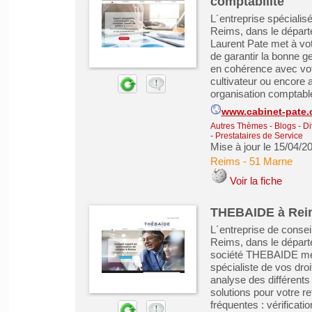
comptabilité
L´entreprise spécialis
Reims, dans le départ
Laurent Pate met à vot
de garantir la bonne g
en cohérence avec vot
cultivateur ou encore
organisation comptable
www.cabinet-pate
Autres Thèmes - Blogs - Di
- Prestataires de Service
Mise à jour le 15/04/2
Reims
-
51 Marne
Voir la fiche
THEBAIDE à Rei
L´entreprise de consei
Reims, dans le dépar
société THEBAIDE met 
spécialiste de vos droit
analyse des différents
solutions pour votre r
fréquentes : vérificatio