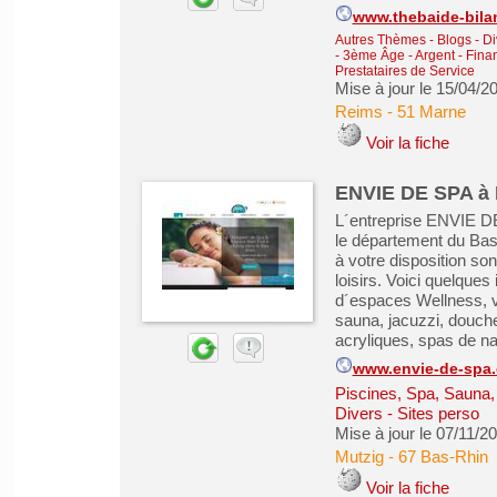
www.thebaide-bilan
Autres Thèmes - Blogs - Di
- 3ème Âge
-
Argent - Finan
Prestataires de Service
Mise à jour le 15/04/2
Reims
-
51 Marne
Voir la fiche
ENVIE DE SPA à M
L´entreprise ENVIE DE
le département du Bas
à votre disposition so
loisirs. Voici quelques
d´espaces Wellness, ve
sauna, jacuzzi, douch
acryliques, spas de nag
www.envie-de-spa
Piscines, Spa, Sauna
Divers - Sites perso
Mise à jour le 07/11/2
Mutzig
-
67 Bas-Rhin
Voir la fiche