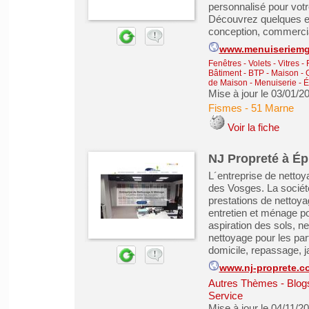
personnalisé pour votr
Découvrez quelques ex
conception, commercial
www.menuiseriem
Fenêtres - Volets - Vitres -
Bâtiment - BTP - Maison -
de Maison
-
Menuiserie - É
Mise à jour le 03/01/2
Fismes
-
51 Marne
Voir la fiche
NJ Propreté à Ép
L´entreprise de nettoy
des Vosges. La sociét
prestations de nettoya
entretien et ménage p
aspiration des sols, ne
nettoyage pour les pa
domicile, repassage, ja
www.nj-proprete.c
Autres Thèmes - Blogs
Service
Mise à jour le 04/11/2