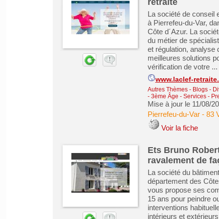
retraite
La société de conseil
à Pierrefeu-du-Var, d
Côte d´Azur. La soci
du métier de spécialist
et régulation, analyse
meilleures solutions po
vérification de votre ...
www.laclef-retrait
Autres Thèmes - Blogs - Di
- 3ème Âge
-
Services - Pr
Mise à jour le 11/08/2
Pierrefeu-du-Var
-
83 
Voir la fiche
Ets Bruno Robert
ravalement de fa
La société du bâtiment
département des Côtes
vous propose ses comp
15 ans pour peindre 
interventions habituell
intérieurs et extérieurs