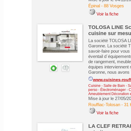
Épinal
-
88 Vosges
Voir la fiche
TOLOSA LINE Sch
cuisine sur mesu
La société TOLOSA LIN
Garonne. La société 
savoir-faire pour vous
éventail d´équipements
de rangement, meubles 
équipes interviennent 
Garonne, nous avons la
www.cuisines-rouf
Cuisine - Salle de Bain - 
perso
-
Électroménager - C
Ameublement Décoration e
Mise à jour le 27/05/2
Rouffiac-Tolosan
-
31 
Voir la fiche
LA CLEF RETRAIT