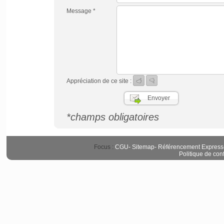
Message *
Appréciation de ce site :
*champs obligatoires
Focus :
CGU
-
Sitemap
-
Référencement Express
Politique de conf