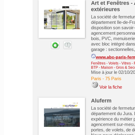
Art et Fenêtres -
extérieures
La société de fermetur
département Ile-de-Fra
disposition son savoir-
agencement personnali
bois, PVC, menuiseries
avec bloc intégré dans
garage : sectionnelles, 
www.abc-paris-ferm
Fenêtres - Volets - Vitres -
BTP - Maison - Gros & Se
Mise à jour le 02/10/2
Paris
-
75 Paris
Voir la fiche
Aluferm
La société de fermetu
département du Jura. L
expérience du métier p
agencement sur-mesure
portes, de volets, de 