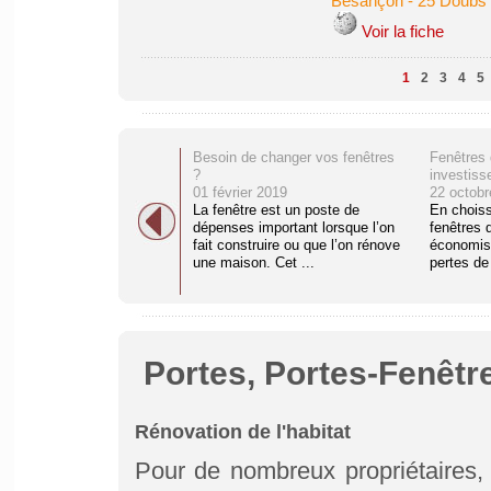
Besançon
-
25 Doubs
Voir la fiche
1
2
3
4
5
Besoin de changer vos fenêtres
Fenêtres 
?
investiss
01 février 2019
22 octobr
La fenêtre est un poste de
En choiss
dépenses important lorsque l’on
fenêtres 
fait construire ou que l’on rénove
économis
une maison. Cet ...
pertes de 
Portes, Portes-Fenêtr
Rénovation de l'habitat
Pour de nombreux propriétaires, 