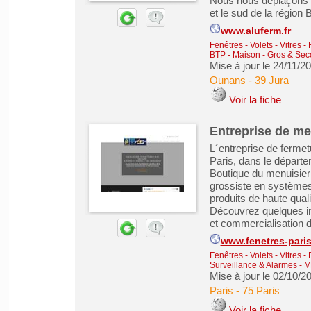
Nous nous déplaçons a
et le sud de la régio
www.aluferm.fr
Fenêtres - Volets - Vitres -
BTP - Maison - Gros & Se
Mise à jour le 24/11/2
Ounans
-
39 Jura
Voir la fiche
Entreprise de me
L´entreprise de fermet
Paris, dans le départe
Boutique du menuisier 
grossiste en systèmes
produits de haute qual
Découvrez quelques int
et commercialisation de
www.fenetres-pari
Fenêtres - Volets - Vitres -
Surveillance & Alarmes
-
M
Mise à jour le 02/10/2
Paris
-
75 Paris
Voir la fiche