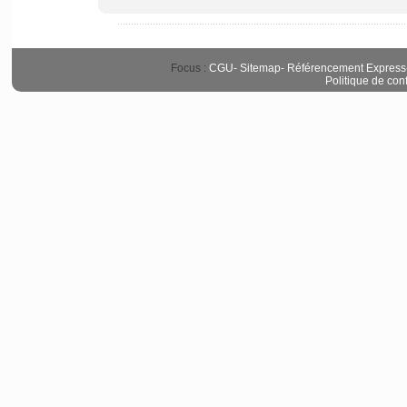
Focus :
CGU
-
Sitemap
-
Référencement Express
Politique de conf