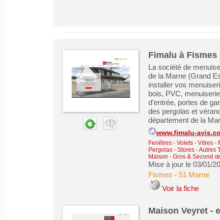
Fimalu à Fismes p
La société de menuise
de la Marne (Grand Est
installer vos menuiseri
bois, PVC, menuiseries
d’entrée, portes de gar
des pergolas et vérand
département de la Mar
www.fimalu-avis.c
Fenêtres - Volets - Vitres -
Pergolas - Stores
-
Autres T
Maison - Gros & Second œ
Mise à jour le 03/01/2
Fismes
-
51 Marne
Voir la fiche
Maison Veyret - 