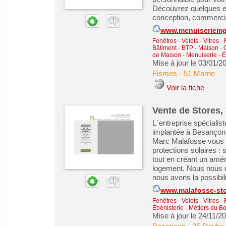
Découvrez quelques ex
conception, commercial
www.menuiseriem
Fenêtres - Volets - Vitres -
Bâtiment - BTP - Maison -
de Maison
-
Menuiserie - É
Mise à jour le 03/01/2
Fismes
-
51 Marne
Voir la fiche
Vente de Stores,
L´entreprise spécialis
implantée à Besançon,
Marc Malafosse vous 
protections solaires : 
tout en créant un amé
logement. Nous nous d
nous avons la possibilit
www.malafosse-sto
Fenêtres - Volets - Vitres -
Ébénisterie - Métiers du Bo
Mise à jour le 24/11/2