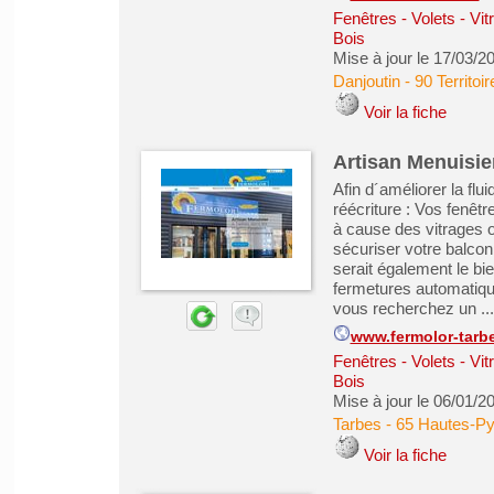
Fenêtres - Volets - Vi
Bois
Mise à jour le 17/03/2
Danjoutin
-
90 Territoir
Voir la fiche
Artisan Menuisie
Afin d´améliorer la flui
réécriture : Vos fenêtr
à cause des vitrages 
sécuriser votre balcon,
serait également le b
fermetures automatiqu
vous recherchez un ...
www.fermolor-tarb
Fenêtres - Volets - Vi
Bois
Mise à jour le 06/01/2
Tarbes
-
65 Hautes-P
Voir la fiche