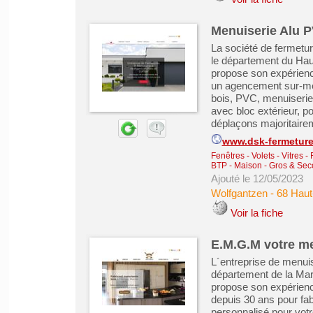
Menuiserie Alu 
La société de fermetu
le département du Hau
propose son expérienc
un agencement sur-mesu
bois, PVC, menuiseries
avec bloc extérieur, p
déplaçons majoritairem
www.dsk-fermetur
Fenêtres - Volets - Vitres -
BTP - Maison - Gros & Se
Ajouté le 12/05/2023
Wolfgantzen
-
68 Haut
Voir la fiche
E.M.G.M votre me
L´entreprise de menui
département de la Mar
propose son expérienc
depuis 30 ans pour fa
personnalisé pour votr