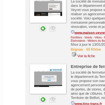
La société de menuise
dans le département 
Veyret vous propose s
réaliser un agencemen
société. Voici quelque
menuiserie personnalis
rénovation, vente et po
www.maison-veyret
Fenêtres - Volets - Vitres -
Ébénisterie - Métiers du Bo
Mise à jour le 13/01/2
Brignais
-
69 Rhône
Voir la fiche
Entreprise de fe
La société de fermetu
le département du Terr
vous propose son savoi
agencement personnalis
de portes, de stores, 
ainsi que de clôtures.
Territoire de Belfort, no
www.tino-trans.fr