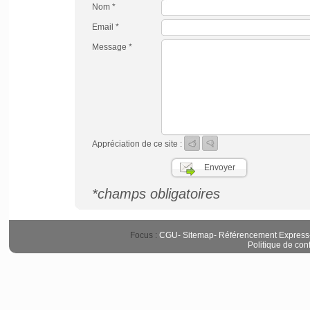
Nom *
Email *
Message *
Appréciation de ce site :
*champs obligatoires
Focus :
CGU
-
Sitemap
-
Référencement Express
Politique de conf