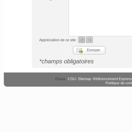
Appréciation de ce site :
*champs obligatoires
Focus :
CGU
-
Sitemap
-
Référencement Express
Politique de conf