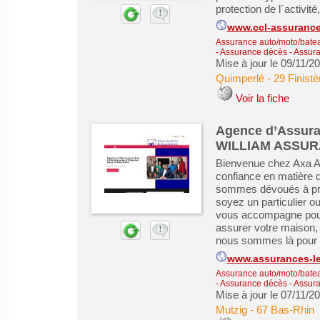
protection de l´activité,
www.ccl-assurance
Assurance auto/moto/batea
- Assurance décès
-
Assura
Mise à jour le 09/11/2
Quimperlé
-
29 Finistè
Voir la fiche
Agence d’Assura
WILLIAM ASSU
Bienvenue chez Axa As
confiance en matière 
sommes dévoués à prot
soyez un particulier o
vous accompagne pour
assurer votre maison, v
nous sommes là pour vo
www.assurances-le
Assurance auto/moto/batea
- Assurance décès
-
Assura
Mise à jour le 07/11/2
Mutzig
-
67 Bas-Rhin