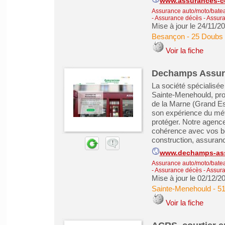
www.assurances-co
Assurance auto/moto/batea
- Assurance décès
-
Assura
Mise à jour le 24/11/2
Besançon
-
25 Doubs
Voir la fiche
Dechamps Assur
La société spécialis
Sainte-Menehould, pr
de la Marne (Grand E
son expérience du mét
protéger. Notre agenc
cohérence avec vos b
construction, assurance
www.dechamps-as
Assurance auto/moto/batea
- Assurance décès
-
Assura
Mise à jour le 02/12/2
Sainte-Menehould
-
51
Voir la fiche