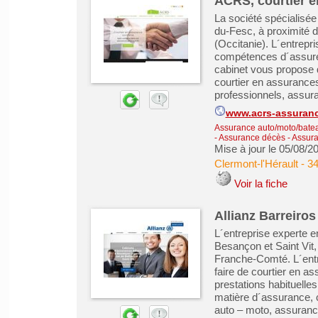
ACRS, courtier e
La société spécialisé
du-Fesc, à proximité d
(Occitanie). L´entrepr
compétences d´assure
cabinet vous propose
courtier en assurances
professionnels, assura
www.acrs-assuranc
Assurance auto/moto/batea
- Assurance décès
-
Assura
Mise à jour le 05/08/2
Clermont-l'Hérault
-
34
Voir la fiche
Allianz Barreiros
L´entreprise experte e
Besançon et Saint Vit
Franche-Comté. L´entre
faire de courtier en 
prestations habituelles
matière d´assurance, c
auto – moto, assurance