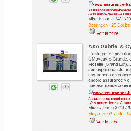
www.assurance-bar
Assurance auto/moto/batea
- Assurance décès
-
Assura
Mise à jour le 24/11/2
Besançon
-
25 Doubs
Voir la fiche
AXA Gabriel & Cy
L´entreprise spécialis
à Moyeuvre-Grande, en
Moselle (Grand Est). 
son expérience du mét
assurances en cohéren
encore assurance vie.
une assurance cohérent
www.assurances-b
Assurance auto/moto/batea
- Assurance décès
-
Assura
Mise à jour le 22/10/2
Moyeuvre-Grande
-
5
Voir la fiche