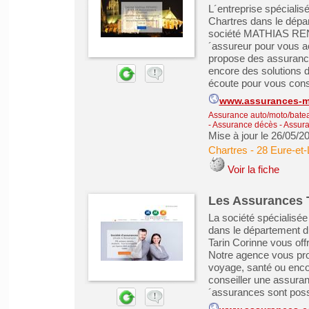
L´entreprise spécial
Chartres dans le dépar
société MATHIAS REN
´assureur pour vous 
propose des assuranc
encore des solutions d
écoute pour vous conse
www.assurances-m
Assurance auto/moto/batea
- Assurance décès
-
Assura
Mise à jour le 26/05/2
Chartres
-
28 Eure-et-
Voir la fiche
Les Assurances 
La société spécialisé
dans le département 
Tarin Corinne vous of
Notre agence vous pr
voyage, santé ou enco
conseiller une assuran
´assurances sont possi