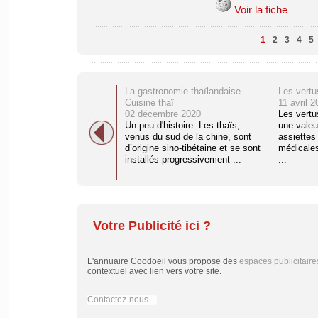
Voir la fiche
1
2
3
4
5
La gastronomie thaïlandaise -
Les vert
Cuisine thaï
11 avril 2
02 décembre 2020
Les vert
Un peu d'histoire. Les thaïs,
une valeu
venus du sud de la chine, sont
assiettes
d’origine sino-tibétaine et se sont
médicales
installés progressivement ...
...
Votre Publicité ici ?
L'annuaire Coodoeil vous propose des
espaces publicitaire
contextuel avec lien vers votre site.
Contactez-nous
....