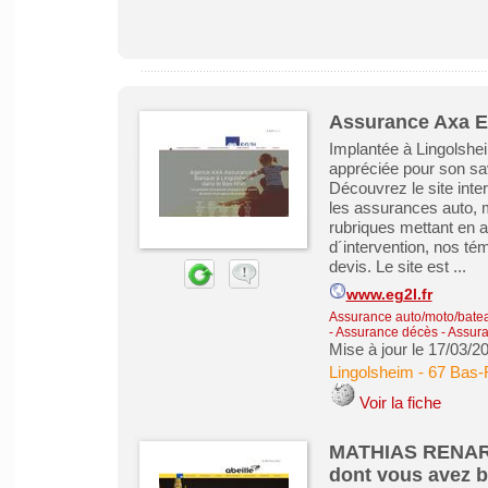
Assurance Axa E
Implantée à Lingolshe
appréciée pour son sav
Découvrez le site int
les assurances auto, m
rubriques mettant en a
d´intervention, nos té
devis. Le site est ...
www.eg2l.fr
Assurance auto/moto/batea
- Assurance décès
-
Assura
Mise à jour le 17/03/2
Lingolsheim
-
67 Bas-
Voir la fiche
MATHIAS RENARD 
dont vous avez 