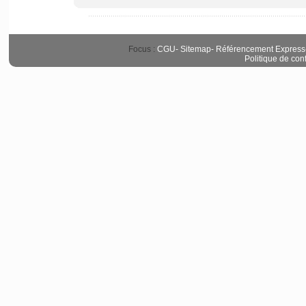
Focus :
CGU
-
Sitemap
-
Référencement Express
Politique de conf