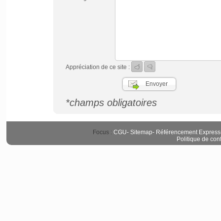
Appréciation de ce site :
*champs obligatoires
Focus :
CGU
-
Sitemap
-
Référencement Express
Politique de conf