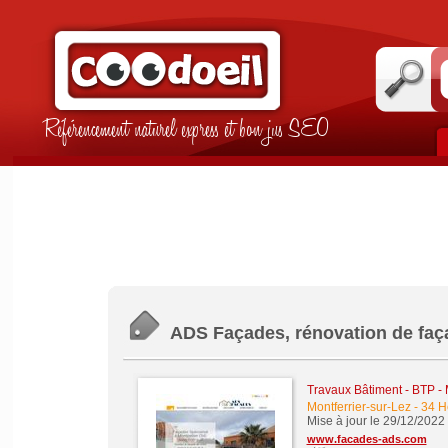
Référencement naturel express et bon jus SEO
ADS Façades, rénovation de faça
Travaux Bâtiment - BTP -
Montferrier-sur-Lez
-
34 H
Mise à jour le 29/12/2022
www.facades-ads.com