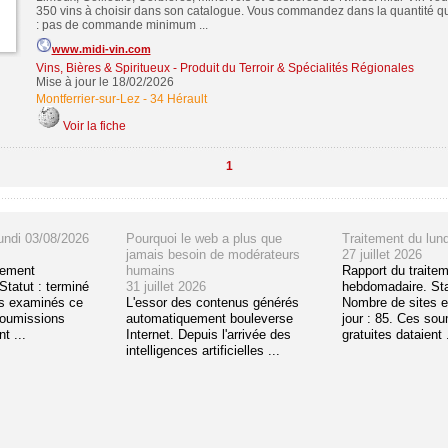
350 vins à choisir dans son catalogue. Vous commandez dans la quantité q
: pas de commande minimum ...
www.midi-vin.com
Vins, Bières & Spiritueux
-
Produit du Terroir & Spécialités Régionales
Mise à jour le 18/02/2026
Montferrier-sur-Lez
-
34 Hérault
Voir la fiche
1
undi 03/08/2026
Pourquoi le web a plus que
Traitement du lun
jamais besoin de modérateurs
27 juillet 2026
tement
humains
Rapport du traite
tatut : terminé
31 juillet 2026
hebdomadaire. Sta
s examinés ce
L'essor des contenus générés
Nombre de sites 
soumissions
automatiquement bouleverse
jour : 85. Ces so
t ...
Internet. Depuis l'arrivée des
gratuites dataient .
intelligences artificielles ...