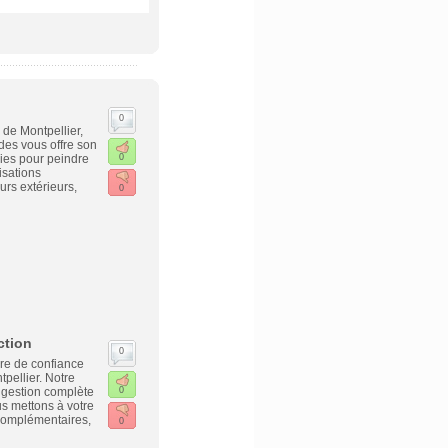
0
de Montpellier,
des vous offre son
ies pour peindre
0
isations
urs extérieurs,
0
ction
0
e de confiance
pellier. Notre
 gestion complète
0
us mettons à votre
complémentaires,
0