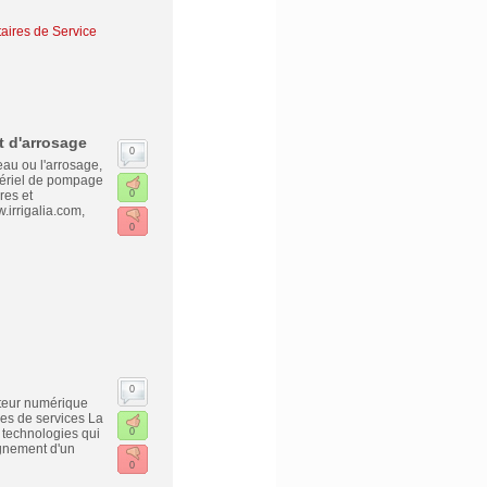
taires de Service
t d'arrosage
0
au ou l'arrosage,
matériel de pompage
res et
0
.irrigalia.com,
0
0
tateur numérique
res de services La
 technologies qui
0
gnement d'un
0