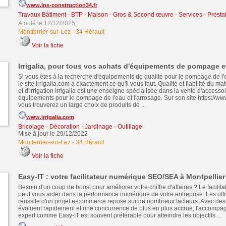
www.lns-construction34.fr
Travaux Bâtiment - BTP - Maison - Gros & Second œuvre
-
Services - Presta
Ajouté le 12/12/2025
Montferrier-sur-Lez
-
34 Hérault
Voir la fiche
Irrigalia, pour tous vos achats d'équipements de pompage e
Si vous êtes à la recherche d'équipements de qualité pour le pompage de l'e
le site Irrigalia.com a exactement ce qu'il vous faut. Qualité et fiabilité du 
et d'irrigation Irrigalia est une enseigne spécialisée dans la vente d'accessoi
équipements pour le pompage de l'eau et l'arrosage. Sur son site https://www
vous trouverez un large choix de produits de ...
www.irrigalia.com
Bricolage - Décoration - Jardinage - Outillage
Mise à jour le 29/12/2022
Montferrier-sur-Lez
-
34 Hérault
Voir la fiche
Easy-IT : votre facilitateur numérique SEO/SEA à Montpellier
Besoin d'un coup de boost pour améliorer votre chiffre d'affaires ? Le facili
peut vous aider dans la performance numérique de votre entreprise. Les off
réussite d'un projet e-commerce repose sur de nombreux facteurs. Avec des
évoluent rapidement et une concurrence de plus en plus accrue, l'accompa
expert comme Easy-IT est souvent préférable pour atteindre les objectifs ...