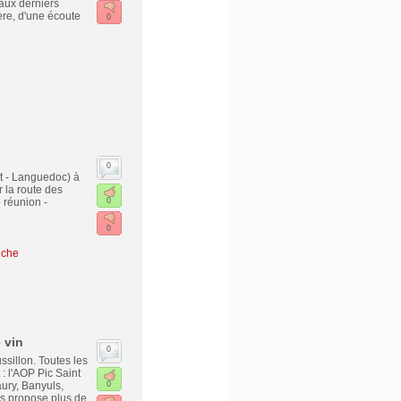
aux derniers
ère, d'une écoute
0
0
t - Languedoc) à
 la route des
e réunion -
0
0
uche
 vin
0
sillon. Toutes les
: l'AOP Pic Saint
ury, Banyuls,
0
us propose plus de