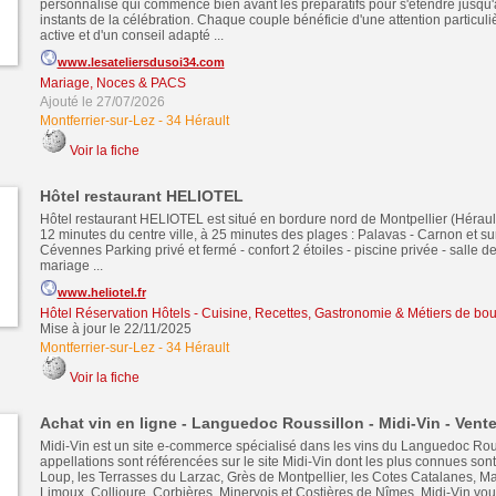
personnalisé qui commence bien avant les préparatifs pour s'étendre jusqu'
instants de la célébration. Chaque couple bénéficie d'une attention particuli
active et d'un conseil adapté ...
www.lesateliersdusoi34.com
Mariage, Noces & PACS
Ajouté le 27/07/2026
Montferrier-sur-Lez
-
34 Hérault
Voir la fiche
Hôtel restaurant HELIOTEL
Hôtel restaurant HELIOTEL est situé en bordure nord de Montpellier (Héraul
12 minutes du centre ville, à 25 minutes des plages : Palavas - Carnon et sur
Cévennes Parking privé et fermé - confort 2 étoiles - piscine privée - salle d
mariage ...
www.heliotel.fr
Hôtel Réservation Hôtels
-
Cuisine, Recettes, Gastronomie & Métiers de bo
Mise à jour le 22/11/2025
Montferrier-sur-Lez
-
34 Hérault
Voir la fiche
Achat vin en ligne - Languedoc Roussillon - Midi-Vin - Vente
Midi-Vin est un site e-commerce spécialisé dans les vins du Languedoc Rous
appellations sont référencées sur le site Midi-Vin dont les plus connues sont 
Loup, les Terrasses du Larzac, Grès de Montpellier, les Cotes Catalanes, Ma
Limoux, Collioure, Corbières, Minervois et Costières de Nîmes. Midi-Vin vo