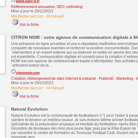
www.easy-it.fr
Référencement annuaires, SEO, netlinking
Mise à jour le 29/12/2022
Montferrier-sur-Lez
-
34 Hérault
Voir la fiche
CITRON NOIR : votre agence de communication digitale à Mo
Une présence en ligne proactive et une e-réputation maîtrisées sont indisp
conquérir de nouveaux marchés et renforcer la position concurrentielle. Dans
´intervention d´un expert externe qui va élaborer et mettre en œuvre des st
est essentielle. Communication digitale et conseils pour la création d´entr
NOIR est une agence de communication basée à Montpellier. Ses activités p
´articulent autour de la ...
citronnoir.com
Création, Hébergement de sites internet & extranet
-
Publicité - Marketing 
Mise à jour le 29/12/2022
Montferrier-sur-Lez
-
34 Hérault
Voir la fiche
Natural Evolution
Natural Evolution est la communauté de footballeurs n°1 pour t'aider à pass
carrière et devenir un meilleur joueur. Je suis Antoine Même ancien footbal
spécialiste de la préparation physique et mentale du footballeur. Après être
Girondins de Bordeaux dés mon plus jeune âge, puis par le Pôle Espoir de Tal
par rejoindre le centre de formation du Toulouse Football Club. Durant ces a
surmonté seul ...