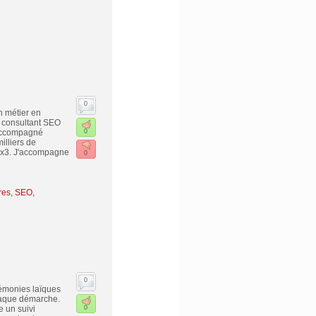
0
n métier en
t consultant SEO
 accompagné
0
illiers de
2, x3. J'accompagne
0
es, SEO,
0
rémonies laïques
chaque démarche.
e un suivi
0