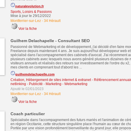
naturalevolution.fr
Sports, Loisirs & Passions
Mise à jour le 29/12/2022
Montferrier-sur-Lez
-
34 Hérault
Voir la fiche
Guilhem Delachapelle - Consultant SEO
Passionné de Webmarketing et de développement, j'ai décidé d'en faire mo
Freelance depuis maintenant 4 ans. Je suis aujourd'hui développeur web e
spécialisé dans l'accompagnement des cabinets d'avocat. J'ai récemment
plusieurs cabinets avec lesquels nous avons généré plusieurs dizaines de m
visiteurs annuels et réalisés des retours sur investissement de l'ordre du x
mes clients en comprenant tout d'abord les ...
guilhemdelachapelle.com
Création, Hébergement de sites internet & extranet
-
Référencement annuair
netlinking
-
Publicité - Marketing - Webmarketing
Ajouté le 02/01/2023
Montferrier-sur-Lez
-
34 Hérault
Voir la fiche
Coach particulier
Spécialisée dans l'accompagnement des futurs mariés et l'animation de cé
en région Occitanie, cette structure singulière place l'humain au cœur de 
Portée par une vision profondément bienveillante du grand jour, elle propos