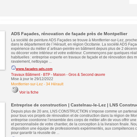
ADS Façades, rénovation de façade près de Montpellier
La société de peinture ADS Façades se trouve à Montferrier-sur-Lez, proche 
dans le département de l´Hérault, en région Occitanie. La société ADS Faça
expérience du métier d´artisan-peintre en bâtiment depuis plus de 2 décenn
ou décorer votre intérieur et votre extérieur. Commençons par quelques réal
habituelles : entreprise experte en travaux de façade et de rénovation des m
ravalement, nettoyage ...
www.facades-ads.com
Travaux Bâtiment - BTP - Maison - Gros & Second œuvre
Mise à jour le 29/12/2022
Montferrier-sur-Lez
-
34 Hérault
Voir la fiche
Entreprise de construction | Castelnau-le-Lez | LNS Constru
Depuis plus de 20 ans, LNS CONSTRUCTION s’impose comme un partenair
pour tous vos projets de rénovation et de construction dans la région de Mont
entreprise coordonne l’ensemble des corps de métier afin de vous offrir une
et personnalisée de votre chantier, de la conception à la livraison finale. No
disposition une équipe de professionnels expérimentés, aux compétences 
pour garantir la réussite de ...