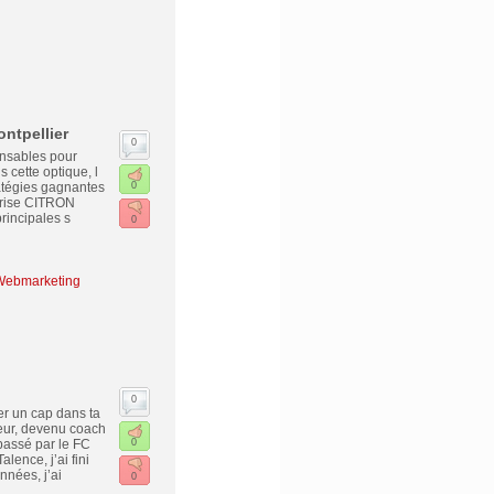
ntpellier
0
ensables pour
 cette optique, l
ratégies gagnantes
0
eprise CITRON
rincipales s
0
- Webmarketing
0
er un cap dans ta
leur, devenu coach
 passé par le FC
0
ence, j’ai fini
nnées, j’ai
0