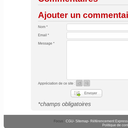
Ajouter un commentai
Nom *
Email *
Message *
Appréciation de ce site :
*champs obligatoires
Focus :
CGU
-
Sitemap
-
Référencement Express
Politique de conf