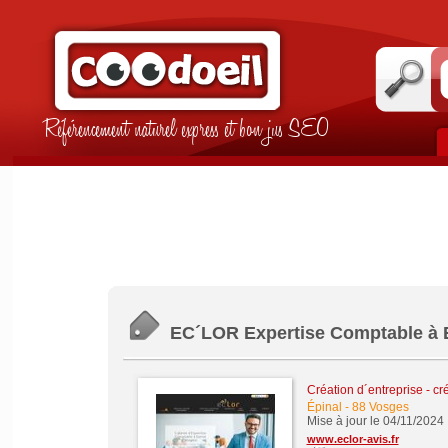
Référencement naturel express et bon jus SEO
EC´LOR Expertise Comptable à 
Création d´entreprise - cr
Épinal
-
88 Vosges
Mise à jour le 04/11/2024
www.eclor-avis.fr