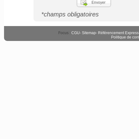
*champs obligatoires
Focus :
CGU
-
Sitemap
-
Référencement Express
Politique de conf