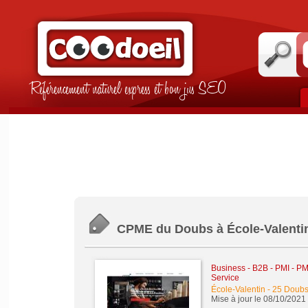
Référencement naturel express et bon jus SEO
CPME du Doubs à École-Valenti
Business - B2B - PMI - P
Service
École-Valentin
-
25 Doub
Mise à jour le 08/10/2021