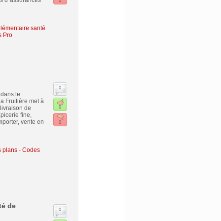
pes d´assurances
0
lémentaire santé
s Pro
0
 dans le
 Fruitière met à
livraison de
0
icerie fine,
mporter, vente en
0
 plans - Codes
té de
0