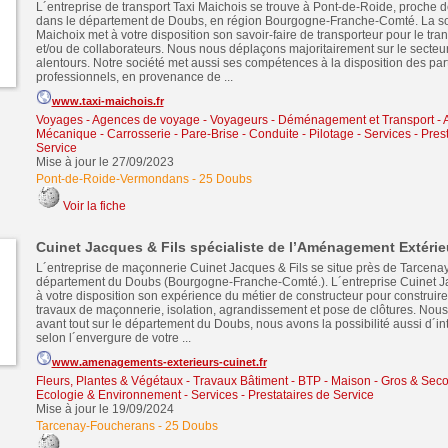
L´entreprise de transport Taxi Maichois se trouve à Pont-de-Roide, proche d
dans le département de Doubs, en région Bourgogne-Franche-Comté. La so
Maichoix met à votre disposition son savoir-faire de transporteur pour le tran
et/ou de collaborateurs. Nous nous déplaçons majoritairement sur le secteu
alentours. Notre société met aussi ses compétences à la disposition des part
professionnels, en provenance de ...
www.taxi-maichois.fr
Voyages - Agences de voyage - Voyageurs
-
Déménagement et Transport
-
Mécanique - Carrosserie - Pare-Brise - Conduite - Pilotage
-
Services - Pres
Service
Mise à jour le 27/09/2023
Pont-de-Roide-Vermondans
-
25 Doubs
Voir la fiche
Cuinet Jacques & Fils spécialiste de l’Aménagement Extérie
L´entreprise de maçonnerie Cuinet Jacques & Fils se situe près de Tarcenay
département du Doubs (Bourgogne-Franche-Comté.). L´entreprise Cuinet Ja
à votre disposition son expérience du métier de constructeur pour construire 
travaux de maçonnerie, isolation, agrandissement et pose de clôtures. Nous
avant tout sur le département du Doubs, nous avons la possibilité aussi d´int
selon l´envergure de votre ...
www.amenagements-exterieurs-cuinet.fr
Fleurs, Plantes & Végétaux
-
Travaux Bâtiment - BTP - Maison - Gros & Se
Ecologie & Environnement
-
Services - Prestataires de Service
Mise à jour le 19/09/2024
Tarcenay-Foucherans
-
25 Doubs