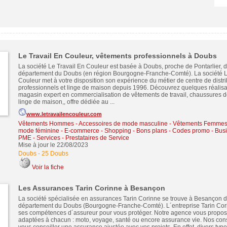
Le Travail En Couleur, vêtements professionnels à Doubs
La société Le Travail En Couleur est basée à Doubs, proche de Pontarlier, d
département du Doubs (en région Bourgogne-Franche-Comté). La société L
Couleur met à votre disposition son expérience du métier de centre de distrib
professionnels et linge de maison depuis 1996. Découvrez quelques réalisat
magasin expert en commercialisation de vêtements de travail, chaussures de
linge de maison,, offre dédiée au ...
www.letravailencouleur.com
Vêtements Hommes - Accessoires de mode masculine
-
Vêtements Femmes 
mode féminine
-
E-commerce - Shopping - Bons plans - Codes promo
-
Busi
PME
-
Services - Prestataires de Service
Mise à jour le 22/08/2023
Doubs
-
25 Doubs
Voir la fiche
Les Assurances Tarin Corinne à Besançon
La société spécialisée en assurances Tarin Corinne se trouve à Besançon d
département du Doubs (Bourgogne-Franche-Comté). L´entreprise Tarin Cori
ses compétences d´assureur pour vous protéger. Notre agence vous propo
adaptées à chacun : moto, voyage, santé ou encore assurance vie. Nos cons