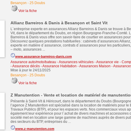
Besançon
-
25 Doubs
Voir la fiche
Allianz Barreiros & Danis à Besançon et Saint Vit
L´entreprise experte en assurances Allianz Barreiros & Danis se trouve à B
Vit, dans le département du Doubs, en région Bourgogne-Franche-Comté. L´
Barreiros & Danis vous offre son savoir-faire de courtier en assurances pour
Découvrez quelques prestations habituelles : cabinets d’assurances Allianz,
experte en matière d´assurance, contrats d´assurances pour les particuliers
– moto, assurances ...
www.assurance-barreiros-danis.com
Assurance auto/moto/bateau - Assurances véhicules
-
Assurance vie - Comp
- Assurance décès
-
Assurance Habitation - Assurances Maison - Assurance
Mise à jour le 24/11/2025
Besançon
-
25 Doubs
Voir la fiche
Z Manutention - Vente et location de matériel de manutentio
Présente à Saint-Vit & Héricourt, dans le département du Doubs (Bourgog
l’agence Z Manutention est spécialisé dans la location de matériels pour le 
Travaux Publics (BTP), et pour les espaces verts. Nos commerciaux vous ap
également leur expérience pour l´achat de divers machines et accessoires d
société met en location une large gamme de machines auprès de divers publ
des secteurs du BTP, entreprises du ...
www.z-manutention.com