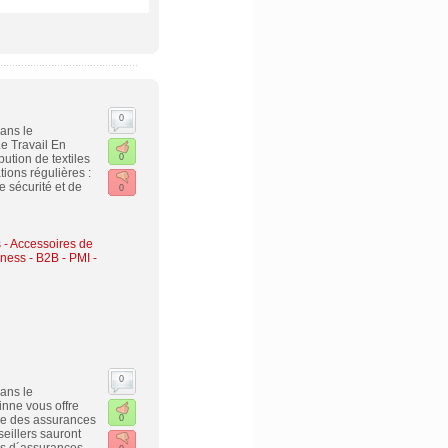
0
ans le
e Travail En
ution de textiles
0
ions régulières :
 sécurité et de
0
- Accessoires de
ness - B2B - PMI -
0
ans le
nne vous offre
se des assurances
0
eillers sauront