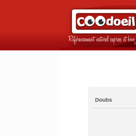
Référencement naturel express et b
Doubs