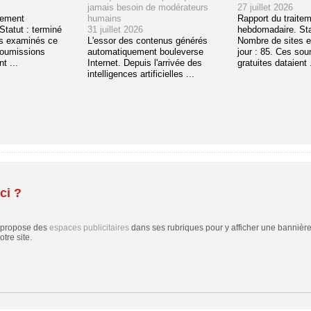
jamais besoin de modérateurs
27 juillet 2026
tement
humains
Rapport du traite
tatut : terminé
31 juillet 2026
hebdomadaire. Sta
s examinés ce
L'essor des contenus générés
Nombre de sites 
soumissions
automatiquement bouleverse
jour : 85. Ces so
t ...
Internet. Depuis l'arrivée des
gratuites dataient .
intelligences artificielles ...
ci ?
 propose des
espaces publicitaires
dans ses rubriques pour y afficher une bannière,
tre site.