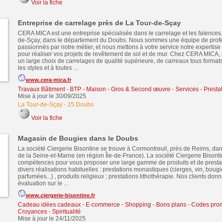
Voir la fiche
Entreprise de carrelage près de La Tour-de-Sçay
CERA MICA est une entreprise spécialisée dans le carrelage et les faïences,
de-Sçay, dans le département du Doubs. Nous sommes une équipe de prof
passionnés par notre métier, et nous mettons à votre service notre expertise e
pour réaliser vos projets de revêtement de sol et de mur. Chez CERA MICA
un large choix de carrelages de qualité supérieure, de carreaux tous format
les styles et à toutes ...
www.cera-mica.fr
Travaux Bâtiment - BTP - Maison - Gros & Second œuvre
-
Services - Presta
Mise à jour le 30/09/2025
La Tour-de-Sçay
-
25 Doubs
Voir la fiche
Magasin de Bougies dans le Doubs
La société Ciergerie Bisontine se trouve à Cormontreuil, près de Reims, da
de la Seine-et-Marne (en région Île-de-France). La société Ciergerie Bisonti
compétences pour vous proposer une large gamme de produits et de presta
divers réalisations habituelles : prestations monastiques (cierges, vin, bougi
parfumées...) , produits religieux ; prestations lithothérapie. Nos clients don
évaluation sur le ...
www.ciergerie-bisontine.fr
Cadeau idées cadeaux
-
E-commerce - Shopping - Bons plans - Codes pro
Croyances - Spiritualité
Mise à jour le 24/11/2025