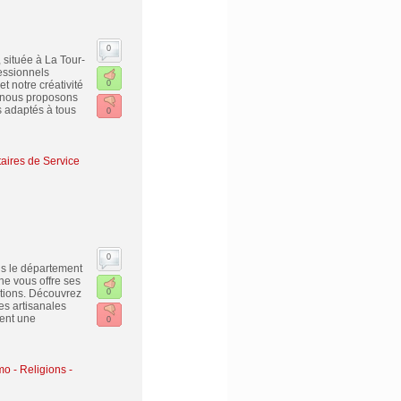
0
 située à La Tour-
essionnels
t notre créativité
0
, nous proposons
s adaptés à tous
0
taires de Service
0
ns le département
ne vous offre ses
tions. Découvrez
0
es artisanales
nent une
0
mo
-
Religions -