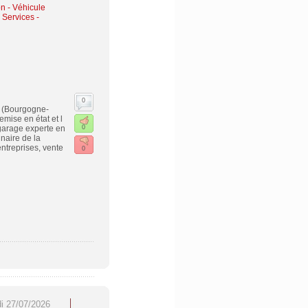
n - Véhicule
-
Services -
0
s (Bourgogne-
ise en état et l
 garage experte en
0
naire de la
ntreprises, vente
0
di 27/07/2026
SEO & GEO 2026 : les
Traitement du lundi 