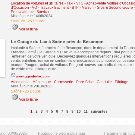
Location de voitures et utilitaires - Taxi - VTC
-
Achat-Vente Voiture d'Occasio
d'Occasion - VO
-
Travaux Bâtiment - BTP - Maison - Gros & Second œuvre
Prestataires de Service
Mise à jour le 14/08/2024
Saint-Vit
-
25 Doubs
Voir la fiche
Le Garage du Lac à Saône près de Besançon
Implanté à Saône, à proximité de Besançon, dans le département du Doub
Franche-Comté), le Garage du Lac vous accompagne depuis 1984 pour la rem
´entretien de votre véhicule. Découvrez quelques interventions régulières :
vente, entretien, remise en conformité et mécanique automobile, concession
marque Peugeot, achat de voitures Peugeot neuves aux particuliers et aux e
de véhicules utilitaires et de ...
www.gge-du-lac.com
Automobile - Mécanique - Carrosserie - Pare-Brise - Conduite - Pilotage
Mise à jour le 20/10/2023
Saône
-
25 Doubs
Voir la fiche
1
2
3
4
5
6
7
8
9
10
11
suivantes
undi 03/08/2026
Pourquoi le web a plus que
Traitement du lun