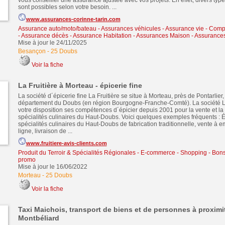
vous conseiller une assurance ajustée avec vos projets. En effet, divers ty
sont possibles selon votre besoin. ...
www.assurances-corinne-tarin.com
Assurance auto/moto/bateau - Assurances véhicules
-
Assurance vie - Comp
- Assurance décès
-
Assurance Habitation - Assurances Maison - Assurance
Mise à jour le 24/11/2025
Besançon
-
25 Doubs
Voir la fiche
La Fruitière à Morteau - épicerie fine
La société d´épicerie fine La Fruitière se situe à Morteau, près de Pontarlier,
département du Doubs (en région Bourgogne-Franche-Comté). La société La
votre disposition ses compétences d´épicier depuis 2001 pour la vente et la 
spécialités culinaires du Haut-Doubs. Voici quelques exemples fréquents : Ép
spécialités culinaires du Haut-Doubs de fabrication traditionnelle, vente à e
ligne, livraison de ...
www.fruitiere-avis-clients.com
Produit du Terroir & Spécialités Régionales
-
E-commerce - Shopping - Bons
promo
Mise à jour le 16/06/2022
Morteau
-
25 Doubs
Voir la fiche
Taxi Maichois, transport de biens et de personnes à proximi
Montbéliard