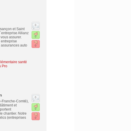
0
esançon et Saint
entreprise Allianz
 vous assurer.
0
 entreprise
, assurances auto
0
lémentaire santé
s Pro
n
0
ne-Franche-Comté),
Bâtiment et
portent
0
e chantier. Notre
ics (entreprises
0