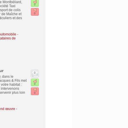
e Montbéliard,
0
ciété Taxi
sport de colis
r de Maîche et
0
iculiers et des
Automobile -
tataires de
ur
0
, dans le
cques & Fils met
votre habitat :
0
 intervenons
ervenir plus loin
0
cond œuvre
-