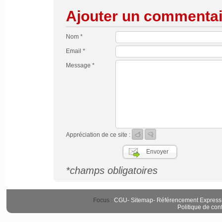
Ajouter un commentai
Nom *
Email *
Message *
Appréciation de ce site :
*champs obligatoires
Focus :
CGU
-
Sitemap
-
Référencement Express
Politique de conf