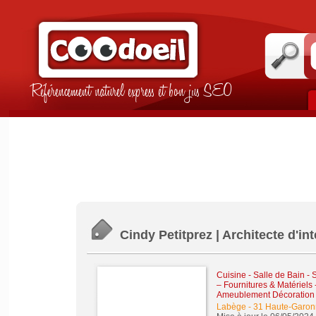
Référencement naturel express et bon jus SEO
Cindy Petitprez | Architecte d'in
Cuisine - Salle de Bain -
– Fournitures & Matériels
Ameublement Décoration 
Labège
-
31 Haute-Garon