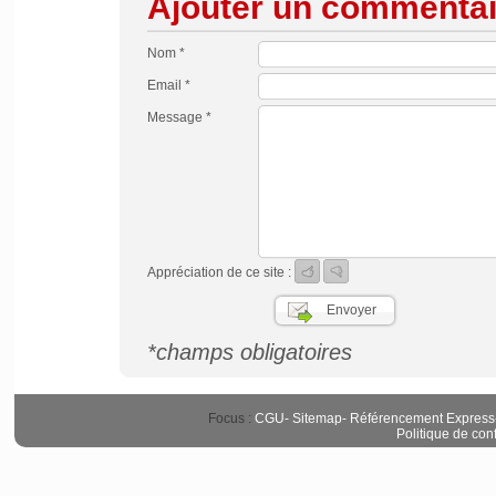
Ajouter un commentai
Nom *
Email *
Message *
Appréciation de ce site :
*champs obligatoires
Focus :
CGU
-
Sitemap
-
Référencement Express
Politique de conf