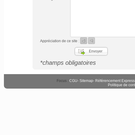
Appréciation de ce site :
*champs obligatoires
Focus :
CGU
-
Sitemap
-
Référencement Express
Politique de conf