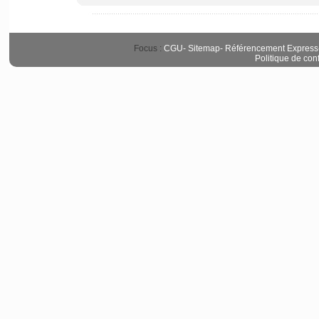
Focus :
CGU
-
Sitemap
-
Référencement Express
Politique de conf