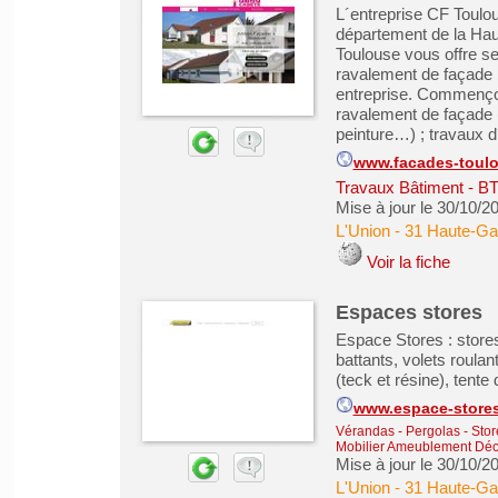
L´entreprise CF Toulou
département de la Hau
Toulouse vous offre se
ravalement de façade bâ
entreprise. Commençon
ravalement de façade (
peinture…) ; travaux d´
www.facades-toulo
Travaux Bâtiment - B
Mise à jour le 30/10/2
L'Union
-
31 Haute-Ga
Voir la fiche
Espaces stores
Espace Stores : stores 
battants, volets roulant
(teck et résine), tent
www.espace-stores
Vérandas - Pergolas - Stor
Mobilier Ameublement Déco
Mise à jour le 30/10/2
L'Union
-
31 Haute-Ga