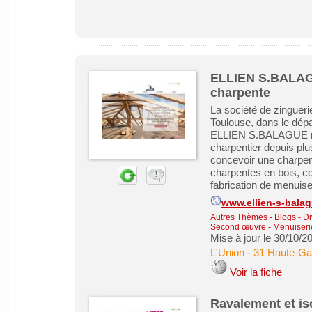
ELLIEN S.BALAGU
charpente
La société de zingue
Toulouse, dans le dép
ELLIEN S.BALAGUE met 
charpentier depuis plu
concevoir une charpen
charpentes en bois, co
fabrication de menuiser
www.ellien-s-bala
Autres Thèmes - Blogs - Di
Second œuvre
-
Menuiserie
Mise à jour le 30/10/2
L'Union
-
31 Haute-Ga
Voir la fiche
Ravalement et is