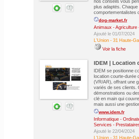
nos conseils vous perm
plus adaptés. Chaque p
comportementalistes d
dog-market.fr
Animaux - Agriculture 
Ajouté le 01/07/2024
L'Union
-
31 Haute-Ga
Voir la fiche
IDEM | Location 
IDEM se positionne co
location courte-durée d
(VR/AR), offrant une
variés de ses clients
démonstrations ou des
clé en main qui couvre
mais aussi une gestion 
www.idem.fr
Informatique - Ordinat
Services - Prestataire
Ajouté le 22/04/2024
L'Union
-
31 Haute-Ga