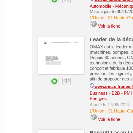
Automobile - Mécanique
Mise à jour le 30/10/2
L'Union
-
31 Haute-Ga
Voir la fiche
Leader de la déc
OMAX est le leader mon
(machines, pompes, log
Depuis 30 années, OM
technologie de la déco
conçoit et fabrique 10
pression, les logiciel
afin de proposer des so
www.omax-france.f
Business - B2B - PMI
Énergies
Ajouté le 17/06/2024
L'Union
-
31 Haute-Ga
Voir la fiche
Renault Lacan Lu