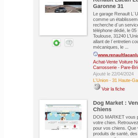
Garonne 31
Le garage Renault L´Un
comme un établissement
recherche d´un servic
téléphone dédié, le 05
Toulouse, 31240 L’Uni
allant de l´entretien c
mécaniques, le ...
www.renaultlacanl
Achat-Vente Voiture N
Carrosserie - Pare-Bri
Ajouté le 22/04/2024
L'Union
-
31 Haute-Ga
Voir la fiche
Dog Market : Ven
Chiens
DOG MARKET vous prop
votre chien. Retrouvez
pour vos chiens. Que v
produits de santé, des