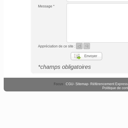
Message *
Appréciation de ce site :
*champs obligatoires
Focus :
CGU
-
Sitemap
-
Référencement Express
Politique de conf