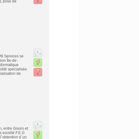
), pose de
0
0
PB Services se
ion Île-de-
informatique
0
ciété spécialisée
ialisation de
0
0
, entre Gisors et
a société F.E.G
l´obtention d´un
0