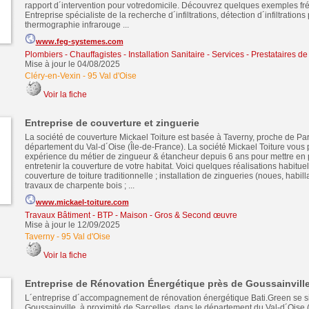
rapport d´intervention pour votredomicile. Découvrez quelques exemples fré
Entreprise spécialiste de la recherche d´infiltrations, détection d´infiltrations
thermographie infrarouge ...
www.feg-systemes.com
Plombiers - Chauffagistes - Installation Sanitaire
-
Services - Prestataires de
Mise à jour le 04/08/2025
Cléry-en-Vexin
-
95 Val d'Oise
Voir la fiche
Entreprise de couverture et zinguerie
La société de couverture Mickael Toiture est basée à Taverny, proche de Par
département du Val-d´Oise (Île-de-France). La société Mickael Toiture vous
expérience du métier de zingueur & étancheur depuis 6 ans pour mettre en 
entretenir la couverture de votre habitat. Voici quelques réalisations habituel
couverture de toiture traditionnelle ; installation de zingueries (noues, habil
travaux de charpente bois ; ...
www.mickael-toiture.com
Travaux Bâtiment - BTP - Maison - Gros & Second œuvre
Mise à jour le 12/09/2025
Taverny
-
95 Val d'Oise
Voir la fiche
Entreprise de Rénovation Énergétique près de Goussainvill
L´entreprise d´accompagnement de rénovation énergétique Bati.Green se si
Goussainville, à proximité de Sarcelles, dans le département du Val-d´Oise (