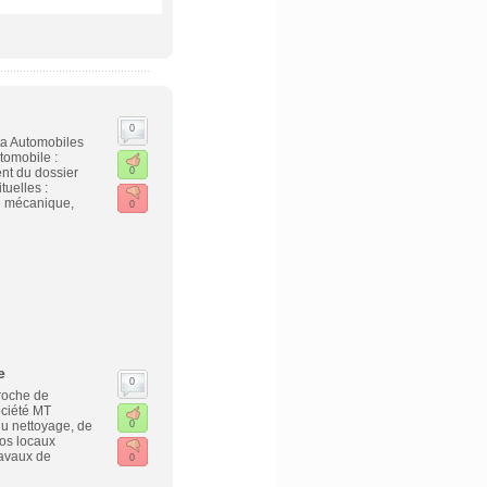
0
ta Automobiles
tomobile :
ent du dossier
0
tuelles :
ie mécanique,
0
e
0
roche de
ociété MT
du nettoyage, de
0
vos locaux
ravaux de
0