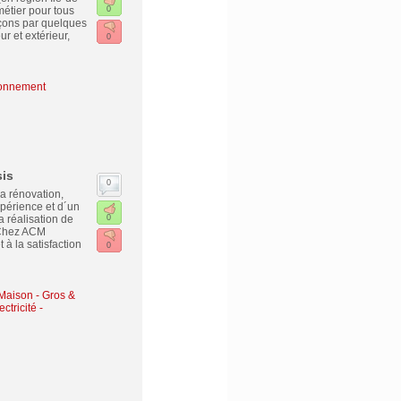
métier pour tous
0
çons par quelques
r et extérieur,
0
ronnement
sis
0
a rénovation,
xpérience et d´un
 réalisation de
0
. Chez ACM
 à la satisfaction
0
Maison - Gros &
ctricité -