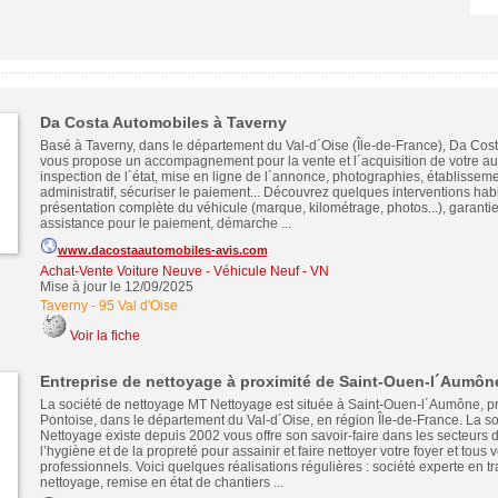
Da Costa Automobiles à Taverny
Basé à Taverny, dans le département du Val-d´Oise (Île-de-France), Da Cos
vous propose un accompagnement pour la vente et l´acquisition de votre au
inspection de l´état, mise en ligne de l´annonce, photographies, établissem
administratif, sécuriser le paiement... Découvrez quelques interventions habi
présentation complète du véhicule (marque, kilométrage, photos...), garant
assistance pour le paiement, démarche ...
www.dacostaautomobiles-avis.com
Achat-Vente Voiture Neuve - Véhicule Neuf - VN
Mise à jour le 12/09/2025
Taverny
-
95 Val d'Oise
Voir la fiche
Entreprise de nettoyage à proximité de Saint-Ouen-l´Aumôn
La société de nettoyage MT Nettoyage est située à Saint-Ouen-l´Aumône, p
Pontoise, dans le département du Val-d´Oise, en région Île-de-France. La s
Nettoyage existe depuis 2002 vous offre son savoir-faire dans les secteurs 
l’hygiène et de la propreté pour assainir et faire nettoyer votre foyer et tous 
professionnels. Voici quelques réalisations régulières : société experte en t
nettoyage, remise en état de chantiers ...