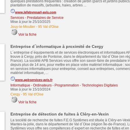
quelques prestations fréquentes : création de jardin (parcs et jardins publics
plantation de massifs, (arbustes, haies, arbres ...
www.lefebvresarl-avis.com
Services - Prestataires de Service
Mise à jour le 25/10/2025
Jouy-le-Moutier
-
95 Val d'Oise
Voir la fiche
Entreprise d´informatique à proximité de Cergy
L´entreprise d´équipements et de services électroniques et informatiques A
trouve à Cergy, près de Pontoise, dans le département du Val-d´Oise (en rég
France). La société APB Services vous offre son savoir-faire de prestataire 
depuis plus de 14 ans, pour mettre en place votre matériel informatique : so
en services informatiques pour entreprise, conseil aux entreprises, commerc
matériel informatique, ...
www.apbservices-avis.fr
Informatique - Ordinateurs - Programmation - Technologies Digitales
Mise à jour le 15/10/2024
Cergy
-
95 Val d'Oise
Voir la fiche
Entreprise de détection de fuites à Cléry-en-Vexin
La société de recherche de fuites F.E.G Systèmes est située à Cléry-en-Vexin
Mantes-la-jolie, dans le département de Val d´Oise (région Île-de-France). L
Systèmes vous offre ses compétences d´expert en recherche de fuites et en 