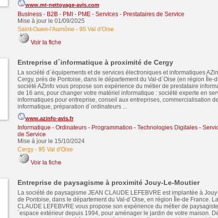
www.mt-nettoyage-avis.com
Business - B2B - PMI - PME
-
Services - Prestataires de Service
Mise à jour le 01/09/2025
Saint-Ouen-l'Aumône
-
95 Val d'Oise
Voir la fiche
Entreprise d´informatique à proximité de Cergy
La société d´équipements et de services électroniques et informatiques AZin
Cergy, près de Pontoise, dans le département du Val-d´Oise (en région Île-d
société AZinfo vous propose son expérience du métier de prestataire inform
de 16 ans, pour changer votre matériel informatique : société experte en ser
informatiques pour entreprise, conseil aux entreprises, commercialisation de
informatique, préparation d´ordinateurs ...
www.azinfo-avis.fr
Informatique - Ordinateurs - Programmation - Technologies Digitales
-
Servic
de Service
Mise à jour le 15/10/2024
Cergy
-
95 Val d'Oise
Voir la fiche
Entreprise de paysagisme à proximité Jouy-Le-Moutier
La société de paysagisme JEAN CLAUDE LEFEBVRE est implantée à Jouy-L
de Pontoise, dans le département du Val-d´Oise, en région Île-de France. L
CLAUDE LEFEBVRE vous propose son expérience du métier de paysagiste,
´espace extérieur depuis 1994, pour aménager le jardin de votre maison. 