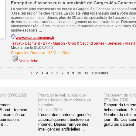
Entreprise d´ascenseurs à proximité de Garges-lès-Gonesse
La société Vital Ascenseurs se trouve à Garges-lès-Gonesse, dans le dépar
´Oise (en région Île-de-France). La société Vital Ascenseurs met à votre disp
expérience du métier depuis plus de 30 ans de spécialiste de l´accessibilité, 
de vos solutions d´accès, dans votre logement ou dans votre local. Découv
interventions régulières : mise en place, réparation et remise aux normes d
monte-escaliers, ...
www.vital-ascenseurs.fr
Travaux Bâtiment - BTP - Maison - Gros & Second œuvre
-
Services - Presta
Mise à jour le 01/07/2025
Garges-lès-Gonesse
-
95 Val d'Oise
Voir la fiche
1
2
3
4
5
6
7
8
9
10
11
suivantes
undi 03/08/2026
Pourquoi le web a plus que
Traitement du lun
jamais besoin de modérateurs
27 juillet 2026
tement
humains
Rapport du traite
tatut : terminé
31 juillet 2026
hebdomadaire. Sta
s examinés ce
L'essor des contenus générés
Nombre de sites 
soumissions
automatiquement bouleverse
jour : 85. Ces so
t ...
Internet. Depuis l'arrivée des
gratuites dataient .
intelligences artificielles ...