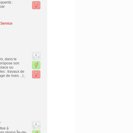
quents :
 par
0
 Service
0
is, dans le
 propose son
place ou
0
les : travaux de
lage de rives…) ;
0
e
0
tue à
en région Île-de-