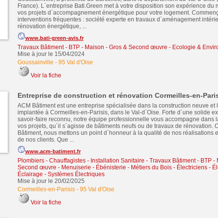
France). L´entreprise Bati.Green met à votre disposition son expérience du 
vos projets d´accompagnement énergétique pour votre logement. Commen
interventions fréquentes : société experte en travaux d´aménagement intérieu
rénovation énergétique, ...
www.bati-green-avis.fr
Travaux Bâtiment - BTP - Maison - Gros & Second œuvre
-
Ecologie & Envi
Mise à jour le 15/04/2024
Goussainville
-
95 Val d'Oise
Voir la fiche
Entreprise de construction et rénovation Cormeilles-en-Pari
ACM Bâtiment est une entreprise spécialisée dans la construction neuve et l
implantée à Cormeilles-en-Parisis, dans le Val-d´Oise. Forte d´une solide e
savoir-faire reconnu, notre équipe professionnelle vous accompagne dans la
vos projets, qu´il s´agisse de bâtiments neufs ou de travaux de rénovation
Bâtiment, nous mettons un point d´honneur à la qualité de nos réalisations et
de nos clients. Que ...
www.acm-batiment.fr
Plombiers - Chauffagistes - Installation Sanitaire
-
Travaux Bâtiment - BTP - 
Second œuvre
-
Menuiserie - Ébénisterie - Métiers du Bois
-
Électriciens - Éle
Éclairage - Systèmes Électriques
Mise à jour le 20/02/2025
Cormeilles-en-Parisis
-
95 Val d'Oise
Voir la fiche