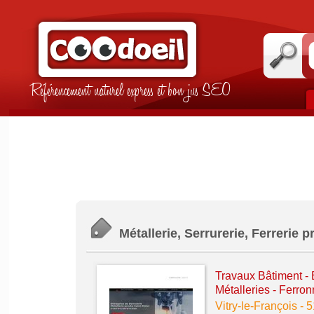
Référencement naturel express et bon jus SEO
Métallerie, Serrurerie, Ferrerie p
Travaux Bâtiment -
Métalleries - Ferro
Vitry-le-François
-
5