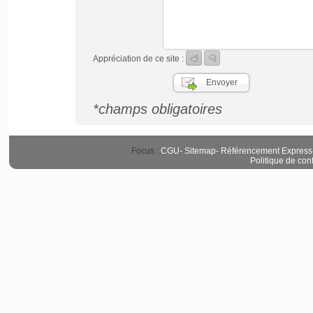
Appréciation de ce site :
*champs obligatoires
Focus :
CGU
-
Sitemap
-
Référencement Express
Politique de conf