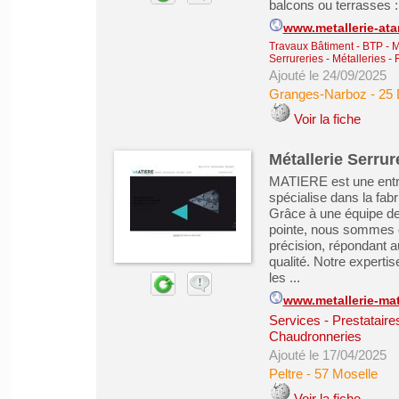
balcons ou terrasses :
www.metallerie-ata
Travaux Bâtiment - BTP - 
Serrureries - Métalleries 
Ajouté le 24/09/2025
Granges-Narboz
-
25
Voir la fiche
Métallerie Serrur
MATIERE est une entrep
spécialise dans la fab
Grâce à une équipe de
pointe, nous sommes c
précision, répondant a
qualité. Notre experti
les ...
www.metallerie-mati
Services - Prestataire
Chaudronneries
Ajouté le 17/04/2025
Peltre
-
57 Moselle
Voir la fiche