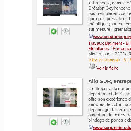
le-François, dans le d
Création Goyheneche 
pour remplacer vos in
quelques prestations ha
métallique (portes, ter
sur mesure ; prestation
www.creations-go
Travaux Bâtiment - B
Métalleries - Ferronne
Mise à jour le 24/11/2
Vitry-le-François
-
51 
Voir la fiche
Allo SDR, entrepr
L´entreprise de serrur
département de Seine-
offre son expérience d
serrures de votre maiso
dépannage de serrures
ouverture de portes, r
blindage de portes exis
www.serrurerie-sdr.