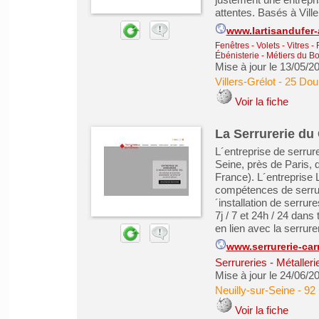
attentes. Basés à Ville
www.lartisandufer-a
Fenêtres - Volets - Vitres -
Ébénisterie - Métiers du Bo
Mise à jour le 13/05/2
Villers-Grélot
-
25 Dou
Voir la fiche
La Serrurerie du 
L´entreprise de serrure
Seine, près de Paris, 
France). L´entreprise
compétences de serrur
´installation de serrur
7j / 7 et 24h / 24 dans 
en lien avec la serrureri
www.serrurerie-ca
Serrureries - Métaller
Mise à jour le 24/06/2
Neuilly-sur-Seine
-
92 
Voir la fiche