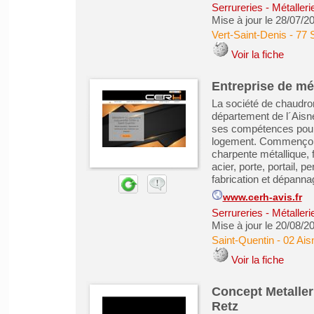
Serrureries - Métaller
Mise à jour le 28/07/2
Vert-Saint-Denis
-
77 
Voir la fiche
Entreprise de mét
La société de chaudron
département de l´Aisn
ses compétences pour 
logement. Commençons p
charpente métallique, f
acier, porte, portail, p
fabrication et dépannag
www.cerh-avis.fr
Serrureries - Métaller
Mise à jour le 20/08/2
Saint-Quentin
-
02 Ais
Voir la fiche
Concept Metalleri
Retz