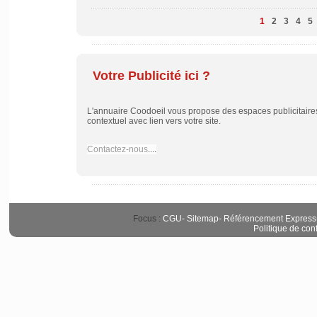
1
2
3
4
5
Votre Publicité ici ?
L'annuaire Coodoeil vous propose des espaces publicitaires 
contextuel avec lien vers votre site.
Contactez-nous
....
Focus :
CGU
-
Sitemap
-
Référencement Express
Politique de conf