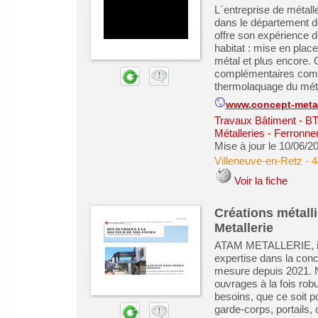
L´entreprise de métall
dans le département de
offre son expérience d
habitat : mise en place
métal et plus encore. 
complémentaires comm
thermolaquage du méta
www.concept-metal
Travaux Bâtiment - B
Métalleries - Ferronne
Mise à jour le 10/06/2
Villeneuve-en-Retz
-
4
Voir la fiche
Créations métalli
Metallerie
ATAM METALLERIE, ins
expertise dans la conce
mesure depuis 2021. N
ouvrages à la fois rob
besoins, que ce soit pou
garde-corps, portails, 