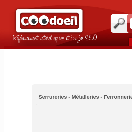
Référencement naturel express et bon jus SEO
Serrureries - Métalleries - Ferronner