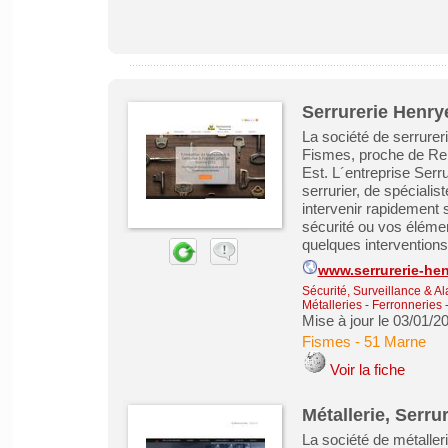
Serrurerie Henry
La société de serrurer
Fismes, proche de Rei
Est. L´entreprise Serru
serrurier, de spécialis
intervenir rapidement s
sécurité ou vos élémen
quelques interventions r
www.serrurerie-he
Sécurité, Surveillance & A
Métalleries - Ferronneries
Mise à jour le 03/01/2
Fismes
-
51 Marne
Voir la fiche
Métallerie, Serru
La société de métaller